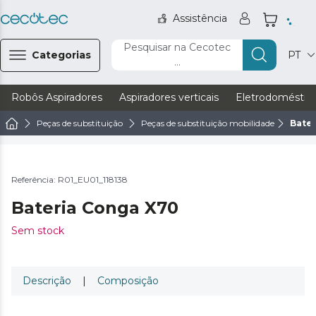
Assistência
Pesquisar na Cecotec
Categorias
PT
...
Robôs Aspiradores
Aspiradores verticais
Eletrodoméstic
Peças de substituição
Peças de substituição mobilidade
Bate
Referência: R01_EU01_118138
Bateria Conga X70
Sem stock
Descrição
|
Composição