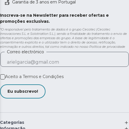
Garantia de 3 anos em Portugal
Inscreva-se na Newsletter para receber ofertas e
promoções exclusivas.
*O responsável pelo tratamento de dados é o grupo Cecotec (Cecotec
Innovaciones S.L. e Solotriatlon S.L.), sendo a finalidade do tratamento o envio de
ofertas e promoções das empresas do grupo. A base de legitimidade é o
consentimento explícito e o utilizador tem o direito de acesso, retificação,
eliminação e outros direitos, tal como indicado no nosso
Política de privacidade
Correo electrónico
Aceito a
Termos e Condições
Eu subscrevo!
Categorias
Informação