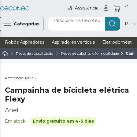
Assistência
Pesquisar na Cecotec
Categorias
PT
...
Robôs Aspiradores
Aspiradores verticais
Eletrodoméstic
Peças de substituição
Peças de substituição mobilidade
Campa
Referência: R1835
Campainha de bicicleta elétrica
Flexy
Anel
Em stock
Envio gratuito em 4-5 dias