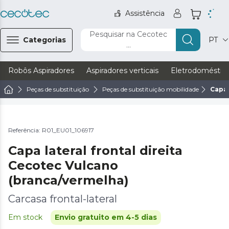
Assistência
Pesquisar na Cecotec
Categorias
PT
...
Robôs Aspiradores
Aspiradores verticais
Eletrodoméstic
Peças de substituição
Peças de substituição mobilidade
Capa 
Referência: R01_EU01_106917
Capa lateral frontal direita
Cecotec Vulcano
(branca/vermelha)
Carcasa frontal-lateral
Em stock
Envio gratuito em 4-5 dias