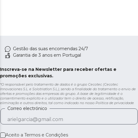
Gestão das suas encomendas 24/7
Garantia de 3 anos em Portugal
Inscreva-se na Newsletter para receber ofertas e
promoções exclusivas.
*O responsável pelo tratamento de dados é o grupo Cecotec (Cecotec
Innovaciones S.L. e Solotriatlon S.L.), sendo a finalidade do tratamento o envio de
ofertas e promoções das empresas do grupo. A base de legitimidade é o
consentimento explícito e o utilizador tem o direito de acesso, retificação,
eliminação e outros direitos, tal como indicado no nosso
Política de privacidade
Correo electrónico
Aceito a
Termos e Condições