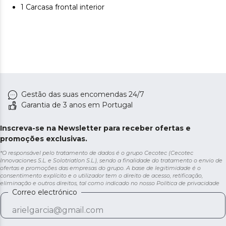
1 Carcasa frontal interior
Gestão das suas encomendas 24/7
Garantia de 3 anos em Portugal
Inscreva-se na Newsletter para receber ofertas e
promoções exclusivas.
*O responsável pelo tratamento de dados é o grupo Cecotec (Cecotec
Innovaciones S.L. e Solotriatlon S.L.), sendo a finalidade do tratamento o envio de
ofertas e promoções das empresas do grupo. A base de legitimidade é o
consentimento explícito e o utilizador tem o direito de acesso, retificação,
eliminação e outros direitos, tal como indicado no nosso
Política de privacidade
Correo electrónico