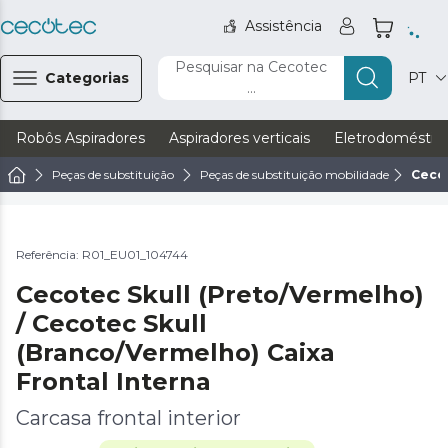
Assistência
Pesquisar na Cecotec
Categorias
PT
...
Robôs Aspiradores
Aspiradores verticais
Eletrodoméstic
Peças de substituição
Peças de substituição mobilidade
Cecot
Referência: R01_EU01_104744
Cecotec Skull (Preto/Vermelho)
/ Cecotec Skull
(Branco/Vermelho) Caixa
Frontal Interna
Carcasa frontal interior