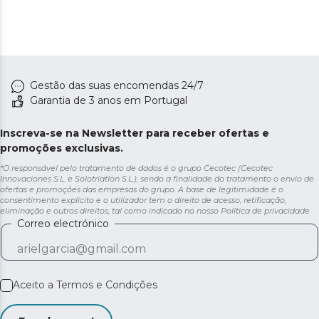
Gestão das suas encomendas 24/7
Garantia de 3 anos em Portugal
Inscreva-se na Newsletter para receber ofertas e
promoções exclusivas.
*O responsável pelo tratamento de dados é o grupo Cecotec (Cecotec
Innovaciones S.L. e Solotriatlon S.L.), sendo a finalidade do tratamento o envio de
ofertas e promoções das empresas do grupo. A base de legitimidade é o
consentimento explícito e o utilizador tem o direito de acesso, retificação,
eliminação e outros direitos, tal como indicado no nosso
Política de privacidade
Correo electrónico
Aceito a
Termos e Condições