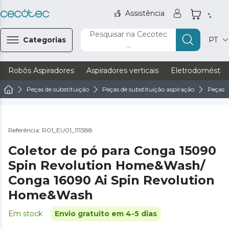
Assistência
Pesquisar na Cecotec
Categorias
PT
...
Robôs Aspiradores
Aspiradores verticais
Eletrodoméstic
Peças de substituição
Peças de substituição aspiração
Peças d
Referência: R01_EU01_111388
Coletor de pó para Conga 15090
Spin Revolution Home&Wash/
Conga 16090 Ai Spin Revolution
Home&Wash
Em stock
Envio gratuito em 4-5 dias