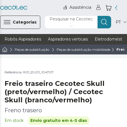
Assistência
Pesquisar na Cecotec
Categorias
PT
...
Robôs Aspiradores
Aspiradores verticais
Eletrodoméstic
Peças de substituição
Peças de substituição mobilidade
Freio
Referência: R01_EU01_104707
Freio traseiro Cecotec Skull
(preto/vermelho) / Cecotec
Skull (branco/vermelho)
Freno trasero
Em stock
Envio gratuito em 4-5 dias