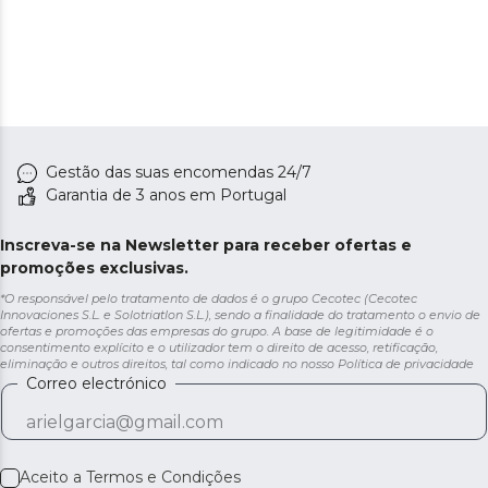
Gestão das suas encomendas 24/7
Garantia de 3 anos em Portugal
Inscreva-se na Newsletter para receber ofertas e
promoções exclusivas.
*O responsável pelo tratamento de dados é o grupo Cecotec (Cecotec
Innovaciones S.L. e Solotriatlon S.L.), sendo a finalidade do tratamento o envio de
ofertas e promoções das empresas do grupo. A base de legitimidade é o
consentimento explícito e o utilizador tem o direito de acesso, retificação,
eliminação e outros direitos, tal como indicado no nosso
Política de privacidade
Correo electrónico
Aceito a
Termos e Condições