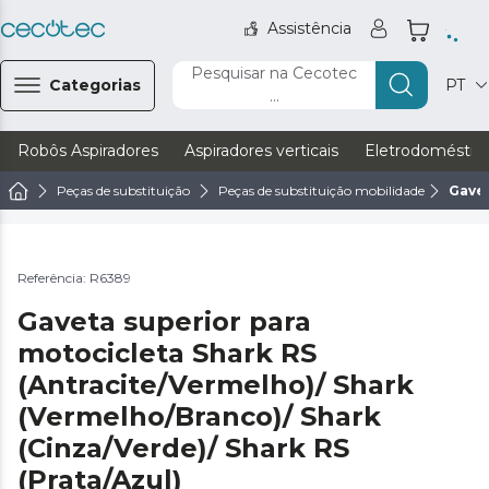
Assistência
Pesquisar na Cecotec
Categorias
PT
...
Robôs Aspiradores
Aspiradores verticais
Eletrodoméstic
Peças de substituição
Peças de substituição mobilidade
Gavet
Referência: R6389
Gaveta superior para
motocicleta Shark RS
(Antracite/Vermelho)/ Shark
(Vermelho/Branco)/ Shark
(Cinza/Verde)/ Shark RS
(Prata/Azul)