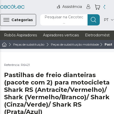
Assistência
Pesquisar na Cecotec
Categorias
PT
...
Robôs Aspiradores
Aspiradores verticais
Eletrodoméstic
Peças de substituição
Peças de substituição mobilidade
Pasti
Referência: R6421
Pastilhas de freio dianteiras
(pacote com 2) para motocicleta
Shark RS (Antracite/Vermelho)/
Shark (Vermelho/Branco)/ Shark
(Cinza/Verde)/ Shark RS
(Prata/Azul)