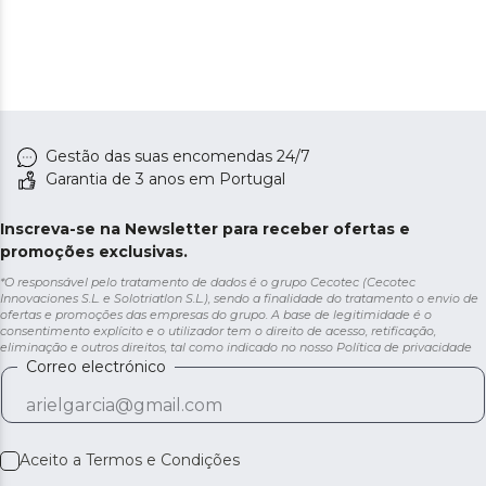
Gestão das suas encomendas 24/7
Garantia de 3 anos em Portugal
Inscreva-se na Newsletter para receber ofertas e
promoções exclusivas.
*O responsável pelo tratamento de dados é o grupo Cecotec (Cecotec
Innovaciones S.L. e Solotriatlon S.L.), sendo a finalidade do tratamento o envio de
ofertas e promoções das empresas do grupo. A base de legitimidade é o
consentimento explícito e o utilizador tem o direito de acesso, retificação,
eliminação e outros direitos, tal como indicado no nosso
Política de privacidade
Correo electrónico
Aceito a
Termos e Condições