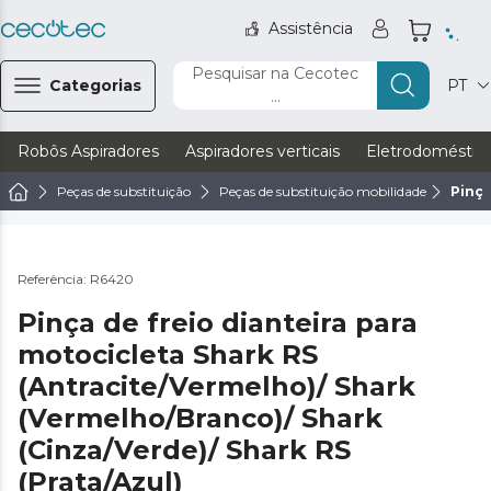
Assistência
Pesquisar na Cecotec
Categorias
PT
...
Robôs Aspiradores
Aspiradores verticais
Eletrodoméstic
Peças de substituição
Peças de substituição mobilidade
Pinça
Referência: R6420
Pinça de freio dianteira para
motocicleta Shark RS
(Antracite/Vermelho)/ Shark
(Vermelho/Branco)/ Shark
(Cinza/Verde)/ Shark RS
(Prata/Azul)