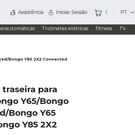
Assistência
Iniciar Sessão
PT
perautomáticas
Trotinetes elétricas
Fitness
TV / S
cted/Bongo Y85 2X2 Connected
 traseira para
ongo Y65/Bongo
ed/Bongo Y65
ongo Y85 2X2