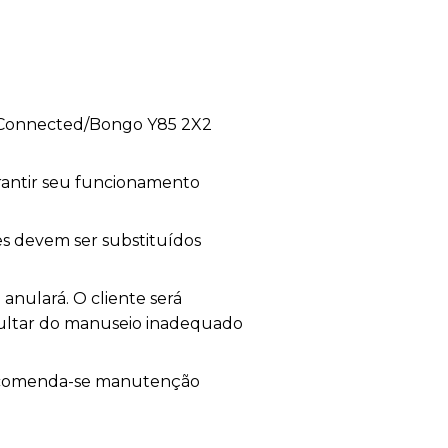
5 Connected/Bongo Y85 2X2
rantir seu funcionamento
es devem ser substituídos
 anulará. O cliente será
ultar do manuseio inadequado
Recomenda-se manutenção