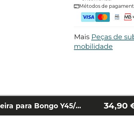
Métodos de pagamen
Mais
Peças de sub
mobilidade
34,90 
Pinça de freio traseira para Bongo Y45/Bongo Y65/Bongo Y45 Connected/Bongo Y65 Connected/Bongo Y85 2X2 Connected