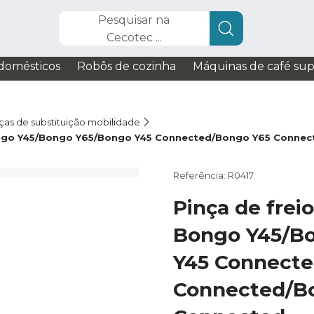
Pesquisar na
Cecotec ...
domésticos
Robôs de cozinha
Máquinas de café su
ças de substituição mobilidade
 Bongo Y45/Bongo Y65/Bongo Y45 Connected/Bongo Y65 Conne
Referência: R0417
Pinça de freio
Bongo Y45/B
Y45 Connect
Connected/B