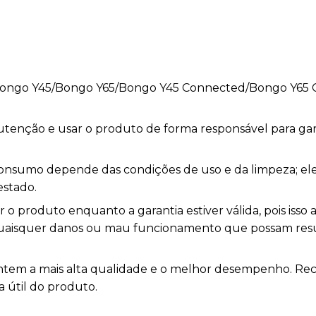
ra Bongo Y45/Bongo Y65/Bongo Y45 Connected/Bongo Y6
nutenção e usar o produto de forma responsável para ga
e consumo depende das condições de uso e da limpeza; el
stado.
o produto enquanto a garantia estiver válida, pois isso a
 quaisquer danos ou mau funcionamento que possam res
ntem a mais alta qualidade e o melhor desempenho. 
a útil do produto.