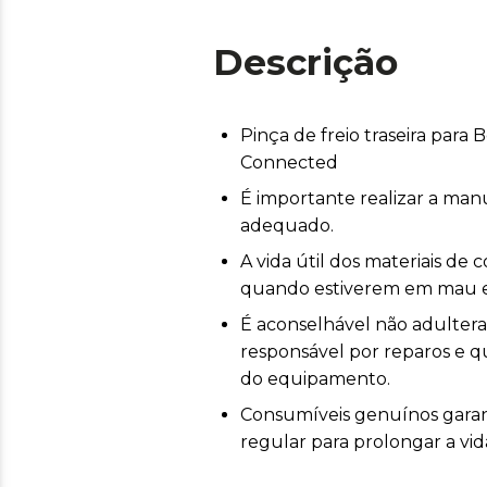
Descrição
Pinça de freio traseira pa
Connected
É importante realizar a ma
adequado.
A vida útil dos materiais d
quando estiverem em mau e
É aconselhável não adulterar 
responsável por reparos e
do equipamento.
Consumíveis genuínos gara
regular para prolongar a vid