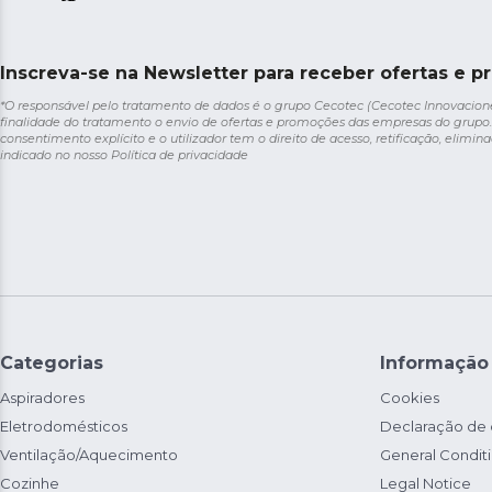
Inscreva-se na Newsletter para receber ofertas e p
*O responsável pelo tratamento de dados é o grupo Cecotec (Cecotec Innovaciones S
finalidade do tratamento o envio de ofertas e promoções das empresas do grupo.
consentimento explícito e o utilizador tem o direito de acesso, retificação, elimina
indicado no nosso
Política de privacidade
Categorias
Informação
Aspiradores
Cookies
Eletrodomésticos
Declaração de
Ventilação/Aquecimento
General Condit
Cozinhe
Legal Notice