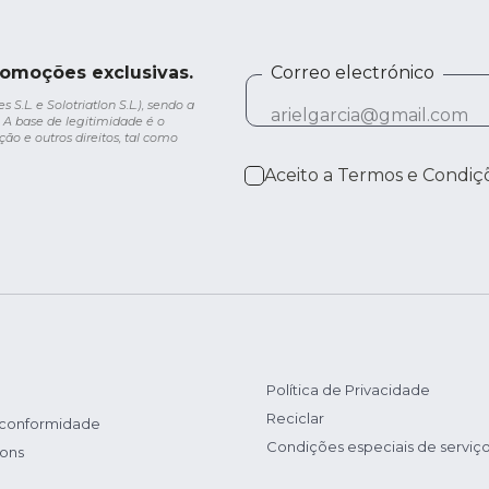
romoções exclusivas.
Correo electrónico
.L. e Solotriatlon S.L.), sendo a
 A base de legitimidade é o
ção e outros direitos, tal como
Aceito a
Termos e Condiç
Política de Privacidade
Reciclar
 conformidade
Condições especiais de serviç
ions