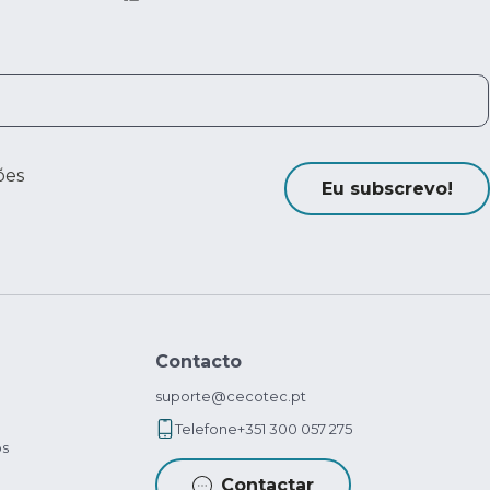
ões
Eu subscrevo!
Contacto
suporte@cecotec.pt
Telefone
+351 300 057 275
os
Contactar