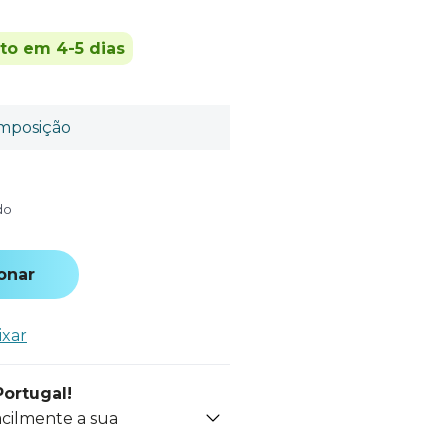
ito em 4-5 dias
mposição
do
onar
ixar
Portugal!
acilmente a sua