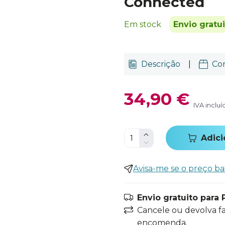
Connected
Em stock
Envio gratu
Descrição
|
Co
34,90 €
IVA incluí
Adici
Avisa-me se o preço ba
Envio gratuito para 
Cancele ou devolva f
encomenda.