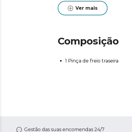
Ver mais
Composição
1 Pinça de freio traseira
Gestão das suas encomendas 24/7