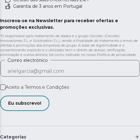
Garantia de 3 anos em Portugal
Inscreva-se na Newsletter para receber ofertas e
promoções exclusivas.
*O responsável pelo tratamento de dados é o grupo Cecotec (Cecotec
Innovaciones S.L. e Solotriatlon S.L.), sendo a finalidade do tratamento o envio de
ofertas e promoções das empresas do grupo. A base de legitimidade é o
consentimento explícito e o utilizador tem o direito de acesso, retificação,
eliminação e outros direitos, tal como indicado no nosso
Política de privacidade
Correo electrónico
Aceito a
Termos e Condições
Eu subscrevo!
Categorias