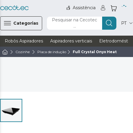
Assistência
Pesquisar na Cecotec
Categorias
PT
...
Robôs Aspiradores
Aspiradores verticais
Eletrodoméstic
Cozinhe
Placa de indução
Full Crystal Onyx Heat