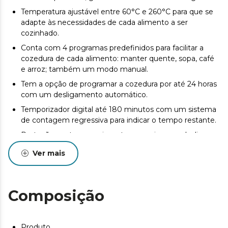
Temperatura ajustável entre 60°C e 260°C para que se
adapte às necessidades de cada alimento a ser
cozinhado.
Conta com 4 programas predefinidos para facilitar a
cozedura de cada alimento: manter quente, sopa, café
e arroz; também um modo manual.
Tem a opção de programar a cozedura por até 24 horas
com um desligamento automático.
Temporizador digital até 180 minutos com um sistema
de contagem regressiva para indicar o tempo restante.
Proteção contra aquecimento excessivo que desliga a
placa em caso de excesso de calor.
Ver mais
Função "reservar" que mantém a comida quente
durante o tempo desejado para a ter sempre pronta.
Desligar automático.
Composição
Proteção contra o sobreaquecimento.
Produto