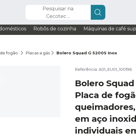
Pesquisar na
Cecotec ...
domésticos
Robôs de cozinha
Máquinas de café su
 de fogão
Placas a gás
Bolero Squad G 5200S Inox
Referência: A01_EU01_100196
Bolero Squad
Placa de fogã
queimadores
em aço inoxid
individuais e