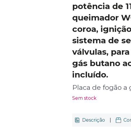
potência de 
queimador WO
coroa, ignição
sistema de s
válvulas, para
gás butano a
incluído.
Placa de fogão a 
Sem stock
Descrição
|
Co