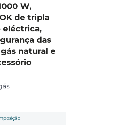
11000 W,
K de tripla
 eléctrica,
egurança das
 gás natural e
cessório
gás
mposição