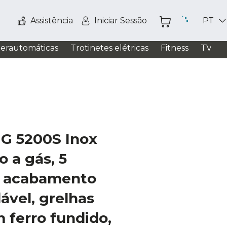
Assistência
Iniciar Sessão
PT
perautomáticas
Trotinetes elétricas
Fitness
TV / S
 G 5200S Inox
o a gás, 5
, acabamento
ável, grelhas
m ferro fundido,