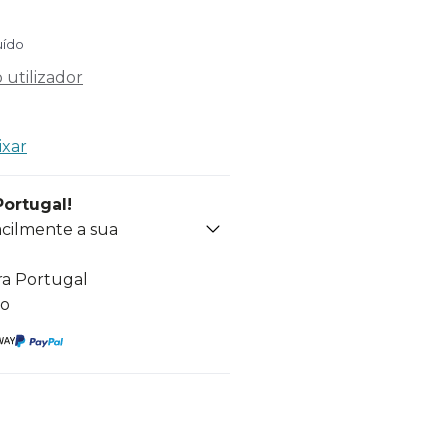
uído
utilizador
ixar
Portugal!
acilmente a sua
ra Portugal
to