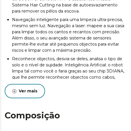
Sistema Hair Cutting na base de autoesvaziamento
para remover os pêlos da escova.
Navegação inteligente para uma limpeza ultra-precisa,
mesmo sem luz. Navegação a laser: mapeie a sua casa
para limpar todos os cantos e recantos com precisão.
Além disso, o seu avançado sistema de sensores
permite-lhe evitar até pequenos objectos para evitar
riscos e limpar com a máxima precisão.
Reconhece objectos, desvia-se deles, analisa o tipo de
solo e o nível de sujidade. Inteligência Artificial: o robot
limpa tal como você o faria graças ao seu chip 3DIANA,
que lhe permite reconhecer objectos como cabos,
meias, sapatos, etc. Para além de os detetar, desvia-se
deles para poder limpar dentro da sujidade, para que
Ver mais
não tenha de se preocupar com isso.
Crie planos de limpeza em tempo real de acordo com
as necessidades detectadas. IA PlanMaster: analisa o
Composição
tipo de pavimento e o nível de sujidade para criar planos
de limpeza personalizados. Graças ao seu algoritmo,
regula a potência e adapta a frequência de limpeza, o