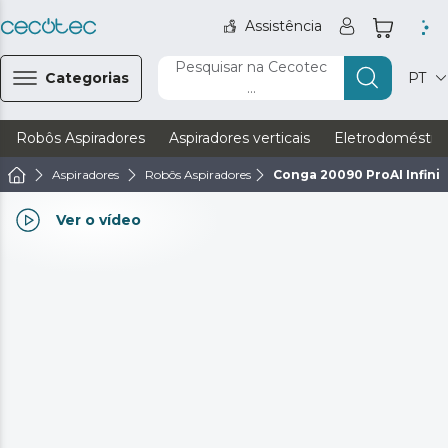
Assistência
Pesquisar na Cecotec
Categorias
PT
...
Robôs Aspiradores
Aspiradores verticais
Eletrodoméstic
Aspiradores
Robôs Aspiradores
Conga 20090 ProAI Infini
Ver o vídeo