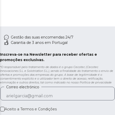
Gestão das suas encomendas 24/7
Garantia de 3 anos em Portugal
Inscreva-se na Newsletter para receber ofertas e
promoções exclusivas.
*O responsável pelo tratamento de dados é o grupo Cecotec (Cecotec
Innovaciones S.L. e Solotriatlon S.L.), sendo a finalidade do tratamento o envio de
ofertas e promoções das empresas do grupo. A base de legitimidade é o
consentimento explícito e o utilizador tem o direito de acesso, retificação,
eliminação e outros direitos, tal como indicado no nosso
Política de privacidade
Correo electrónico
Aceito a
Termos e Condições