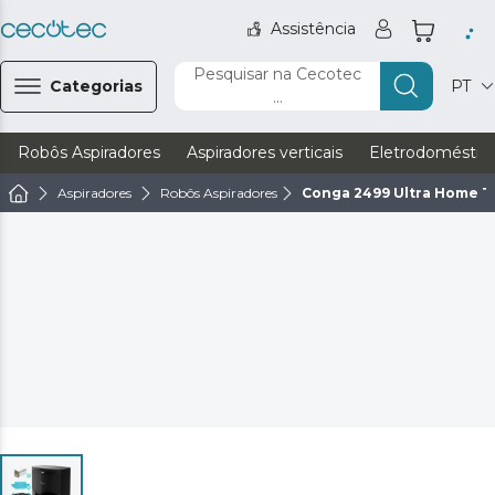
Assistência
Pesquisar na Cecotec
Categorias
PT
...
Robôs Aspiradores
Aspiradores verticais
Eletrodoméstic
Aspiradores
Robôs Aspiradores
Conga 2499 Ultra Home T