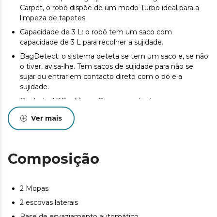
Carpet, o robô dispõe de um modo Turbo ideal para a
limpeza de tapetes.
Capacidade de 3 L: o robô tem um saco com
capacidade de 3 L para recolher a sujidade.
BagDetect: o sistema deteta se tem um saco e, se não
o tiver, avisa-lhe. Tem sacos de sujidade para não se
sujar ou entrar em contacto direto com o pó e a
sujidade.
Controlo APP: utilize o Conga a partir do seu
smartphone e controle os programas, a potência, a
Ver mais
lavagem, o histórico e muito mais.
6 modos de limpeza: Auto, Aleatório, LAva, Espiral,
Borda e Manual para adaptar a limpeza às suas
Composição
necessidades.
Duas escovas laterais: aumenta o alcance de aspiração
para uma limpeza mais eficente.
2 Mopas
Escova multifunções: a escova Brush Pro com cerdas e
2 escovas laterais
borracha de silicone é ideal para tapetes e para remover
todos os tipos de sujidade.
Base de esvaziamento automático