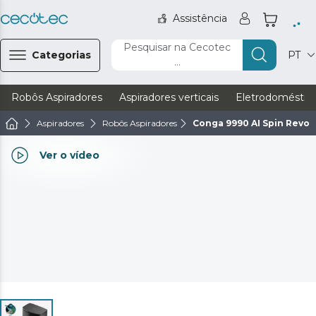
Assistência
Pesquisar na Cecotec
Categorias
PT
...
Robôs Aspiradores
Aspiradores verticais
Eletrodoméstic
Aspiradores
Robôs Aspiradores
Conga 9990 AI Spin Revol
Ver o vídeo