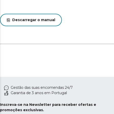
sujidade e a retê-la em qualquer superfície.
Limpeza total de uma passagem. Aspira, varre, passa a
mopa e descalcifica com as suas mopas Spin. Um
Descarregar o manual
sistema de limpeza completo que permite ao robot
fazer tudo ao mesmo tempo ou separadamente para
oferecer uma limpeza personalizada.
Total Surface 3.0 O robô conclui sempre a limpeza e, se
precisar de mais bateria para concluir a limpeza
programada, regressa à sua base, recarrega e retoma a
limpeza no mesmo ponto em que a deixou.
Gestão das suas encomendas 24/7
Garantia de 3 anos em Portugal
Inscreva-se na Newsletter para receber ofertas e
promoções exclusivas.