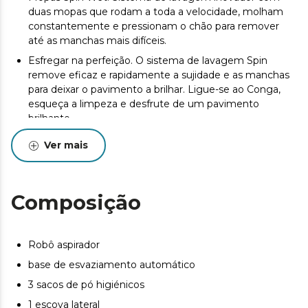
duas mopas que rodam a toda a velocidade, molham
constantemente e pressionam o chão para remover
até as manchas mais difíceis.
Esfregar na perfeição. O sistema de lavagem Spin
remove eficaz e rapidamente a sujidade e as manchas
para deixar o pavimento a brilhar. Ligue-se ao Conga,
esqueça a limpeza e desfrute de um pavimento
brilhante.
10.000 Pa: ultrapotência. O seu motor Ungravity
Ver mais
proporciona uma sucção de 10.000 Pa, uma potência
capaz de aspirar até a sujidade extrema em qualquer
superfície, mesmo em tapetes altos.
Composição
Até 240 m2 sem paragens. Ideal para casas maiores,
graças à sua bateria de 5200 mAh, é capaz de aspirar
durante 240 minutos e esfregar durante 200 minutos
para proporcionar uma limpeza completa sem
Robô aspirador
paragens. Além disso, a sua grande autonomia permite-
base de esvaziamento automático
lhe limpar casas de cerca de 100 m2 em modo Turbo e
3 sacos de pó higiénicos
sem paragens.
1 escova lateral