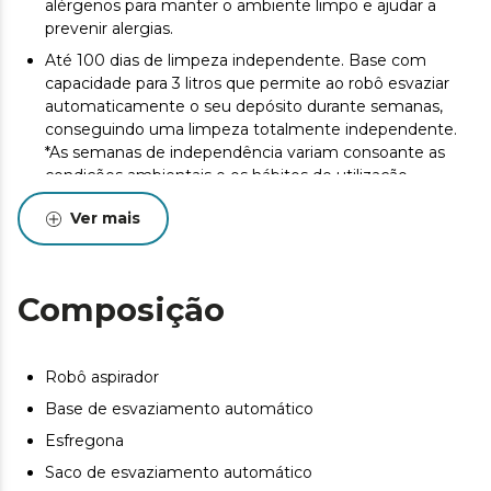
alérgenos para manter o ambiente limpo e ajudar a
prevenir alergias.
Até 100 dias de limpeza independente. Base com
capacidade para 3 litros que permite ao robô esvaziar
automaticamente o seu depósito durante semanas,
conseguindo uma limpeza totalmente independente.
*As semanas de independência variam consoante as
condições ambientais e os hábitos de utilização.
Aspiração sem emaranhados em várias superfícies.
Ver mais
Escova de silicone: limpa em profundidade o chão e os
tapetes sem emaranhar os pelos. Um design que
potencia a limpeza e reduz a manutenção.
Composição
Até 240 m² sem interrupções Bateria de 4500 mAh:
proporciona ao robô uma grande autonomia para limpar
casas grandes sem interrupções ou casas médias no
modo Turbo. *De acordo com os testes realizados no
Robô aspirador
laboratório. O desempenho efetivo varia de acordo com
Base de esvaziamento automático
a distribuição do agregado familiar
Esfregona
Limpa espaços estreitos e baixos. Design compacto
Saco de esvaziamento automático
(diâmetro de 320 mm e altura de 100 mm): permite