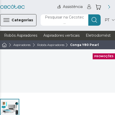
Assistência
Pesquisar na Cecotec
Categorias
PT
...
Robôs Aspiradores
Aspiradores verticais
Eletrodoméstic
Aspiradores
Robôs Aspiradores
Conga Y80 Pearl
PROMOÇÕES