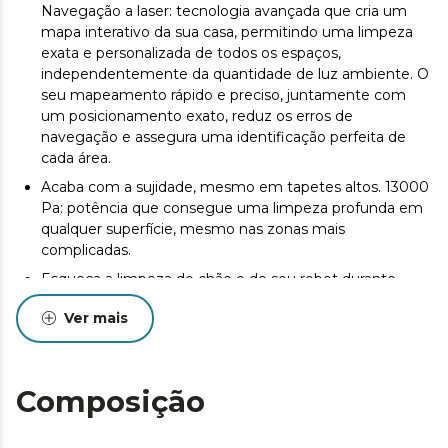
Navegação a laser: tecnologia avançada que cria um
mapa interativo da sua casa, permitindo uma limpeza
exata e personalizada de todos os espaços,
independentemente da quantidade de luz ambiente. O
seu mapeamento rápido e preciso, juntamente com
um posicionamento exato, reduz os erros de
navegação e assegura uma identificação perfeita de
cada área.
Acaba com a sujidade, mesmo em tapetes altos. 13000
Pa: potência que consegue uma limpeza profunda em
qualquer superfície, mesmo nas zonas mais
complicadas.
Esqueça a limpeza do chão e do seu robot durante
semanas*. Base de 2,5 L com esvaziamento automático
Ver mais
do depósito de sólidos para eliminar o contacto com o
pó e os alergénios, permitindo uma limpeza totalmente
autónoma durante semanas. *As semanas de
independência variam em função das condições
Composição
ambientais e dos hábitos de utilização.
Limpeza todo-o-terreno sem emaranhados. Escova de