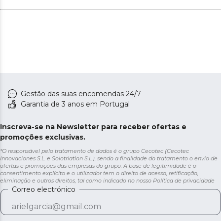
se o robot ficar sem bateria, volta à base de
carregamento e retoma a limpeza para terminar com a
limpeza programada assim que a bateria estiver
carregada.
Esfregado à medida para cada tipo de chão. Três níveis
de caudal que permitem adaptar o nível de água da
esfregona às necessidades de cada chão.
Vinculação fácil e rápida. Bluetooth e Wi-Fi 2,4 GHz que
Gestão das suas encomendas 24/7
permitem uma fácil vinculação às suas redes e
Garantia de 3 anos em Portugal
dispositivos.
Inscreva-se na Newsletter para receber ofertas e
promoções exclusivas.
*O responsável pelo tratamento de dados é o grupo Cecotec (Cecotec
Innovaciones S.L. e Solotriatlon S.L.), sendo a finalidade do tratamento o envio de
ofertas e promoções das empresas do grupo. A base de legitimidade é o
consentimento explícito e o utilizador tem o direito de acesso, retificação,
eliminação e outros direitos, tal como indicado no nosso
Política de privacidade
Correo electrónico