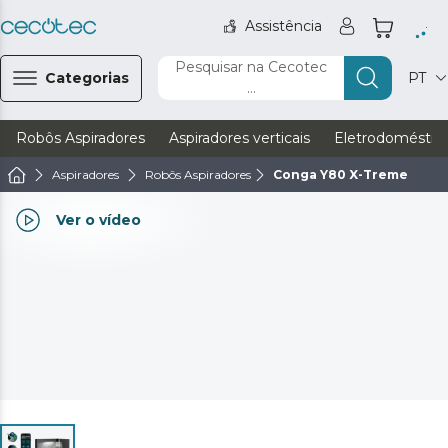
Assistência
Pesquisar na Cecotec
Categorias
PT
...
Robôs Aspiradores
Aspiradores verticais
Eletrodoméstic
Aspiradores
Robôs Aspiradores
Conga Y80 X-Treme
Ver o vídeo