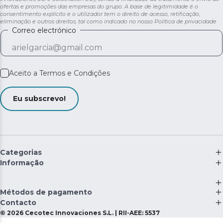
ofertas e promoções das empresas do grupo. A base de legitimidade é o
Lavagem à medida de cada tipo de pavimento. 3 níveis
consentimento explícito e o utilizador tem o direito de acesso, retificação,
eliminação e outros direitos, tal como indicado no nosso
Política de privacidade
de fluxo para adaptar a lavagem às necessidades de
Correo electrónico
cada momento e tipo de pavimento.
Ligação rápida e fácil. Bluetooth e WiFi para redes de
2,4 GHz.
Aceito a
Termos e Condições
Eu subscrevo!
Categorias
Informação
Métodos de pagamento
Contacto
©
2026
Cecotec Innovaciones S.L. | RII-AEE: 5537