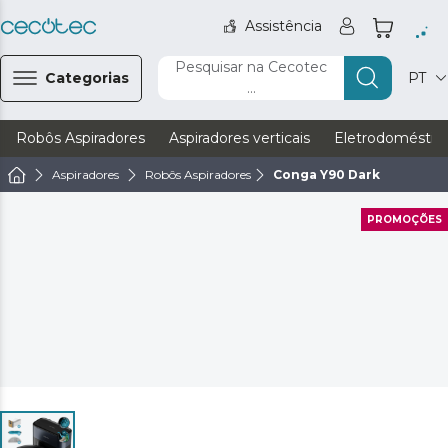
Assistência
Pesquisar na Cecotec
Categorias
PT
...
Robôs Aspiradores
Aspiradores verticais
Eletrodoméstic
Aspiradores
Robôs Aspiradores
Conga Y90 Dark
PROMOÇÕES