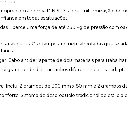
stência.
. Cumpre com a norma DIN 5117 sobre uniformização de 
onfiança em todas as situações.
das. Exerce uma força de até 350 kg de pressão com os 
arcar as peças. Os grampos incluem almofadas que se a
danos.
ar. Cabo antiderrapante de dois materiais para trabalha
clui grampos de dois tamanhos diferentes para se adapta
ra. Inclui 2 grampos de 300 mm x 80 mm e 2 grampos 
conforto. Sistema de desbloqueio tradicional de estilo 
mais confortável.
as. Inclui 4 braçadeiras de pressão, 2 de 1” e 2 de 2”.