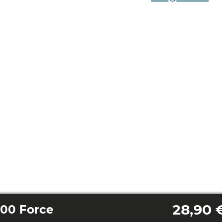
28,90 
00 Force