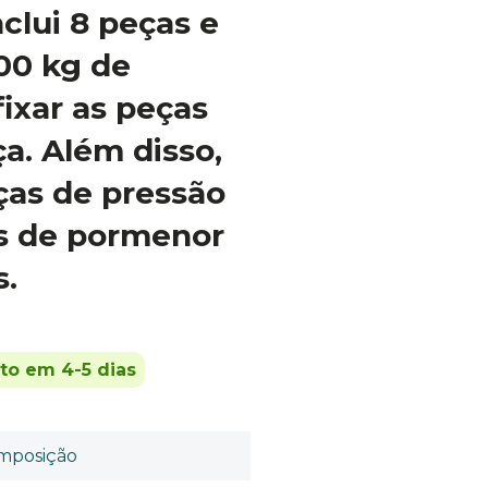
lui 8 peças e
00 kg de
fixar as peças
a. Além disso,
ças de pressão
os de pormenor
s.
ito em 4-5 dias
mposição