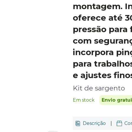
montagem. Inc
oferece até 3
pressão para 
com seguranç
incorpora pin
para trabalh
e ajustes fino
Kit de sargento
Em stock
Envio gratu
Descrição
|
Co