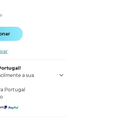
do
onar
ixar
Portugal!
acilmente a sua
ra Portugal
to