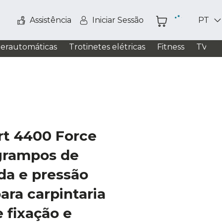
Assistência
Iniciar Sessão
PT
perautomáticas
Trotinetes elétricas
Fitness
TV / S
t 4400 Force
grampos de
ida e pressão
para carpintaria
e fixação e