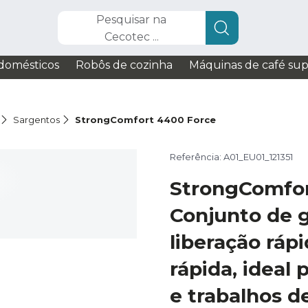
Pesquisar na
Cecotec ...
domésticos
Robôs de cozinha
Máquinas de café su
Sargentos
StrongComfort 4400 Force
Referência: A01_EU01_121351
StrongComfor
Conjunto de 
liberação ráp
rápida, ideal 
e trabalhos d