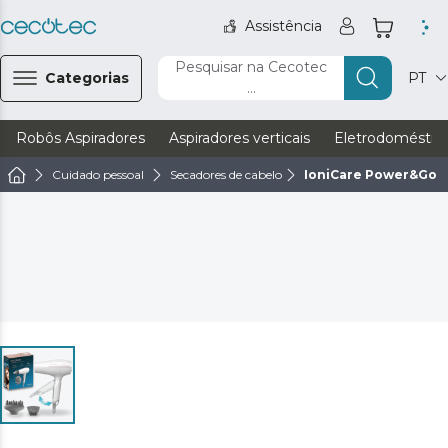
Assistência
Pesquisar na Cecotec
Categorias
PT
...
Robôs Aspiradores
Aspiradores verticais
Eletrodoméstic
Cuidado pessoal
Secadores de cabelo
IoniCare Power&Go 