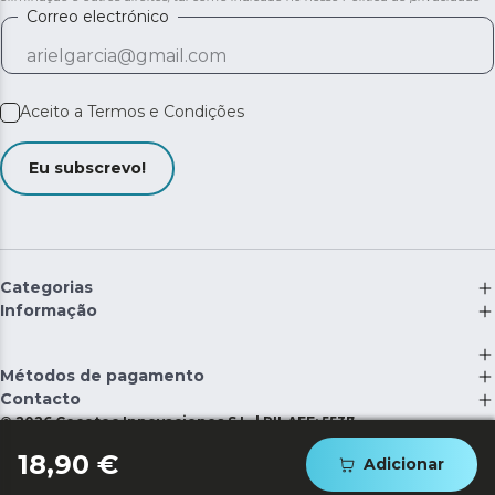
Correo electrónico
Aceito a
Termos e Condições
Eu subscrevo!
Categorias
Informação
Métodos de pagamento
Contacto
©
2026
Cecotec Innovaciones S.L. | RII-AEE: 5537
18,90 €
Adicionar