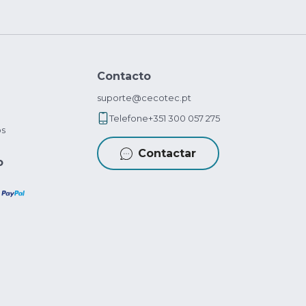
Contacto
suporte@cecotec.pt
Telefone
+351 300 057 275
os
Contactar
o