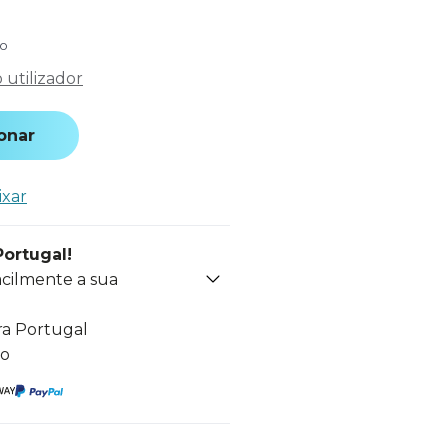
do
utilizador
onar
ixar
Portugal!
acilmente a sua
ra Portugal
to