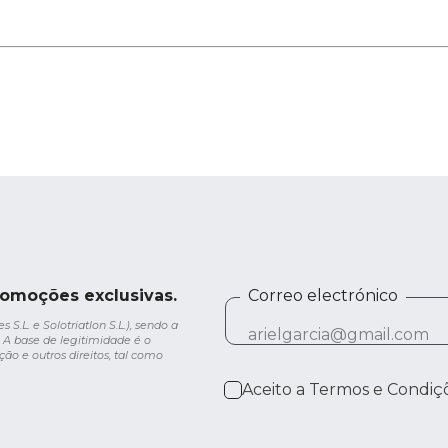
romoções exclusivas.
Correo electrónico
.L. e Solotriatlon S.L.), sendo a
 A base de legitimidade é o
ção e outros direitos, tal como
Aceito a
Termos e Condiç