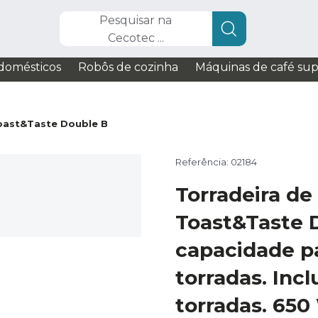
Pesquisar na
Cecotec ...
domésticos
Robôs de cozinha
Máquinas de café su
oast&Taste Double B
Referência: 02184
Torradeira de
Toast&Taste 
capacidade p
torradas. Incl
torradas. 650