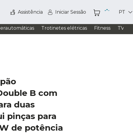
Assistência
Iniciar Sessão
PT
perautomáticas
Trotinetes elétricas
Fitness
TV / S
 pão
Double B com
ara duas
ui pinças para
 W de potência