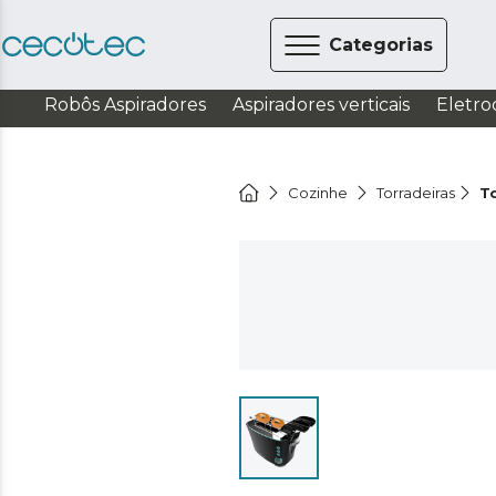
Categorias
Robôs Aspiradores
Aspiradores verticais
Eletro
Cozinhe
Torradeiras
T