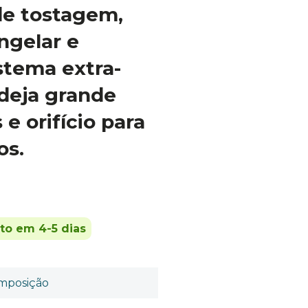
de tostagem,
ngelar e
stema extra-
deja grande
e orifício para
os.
ito em 4-5 dias
mposição