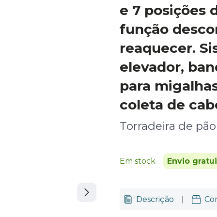
e 7 posições 
função desco
reaquecer. Si
elevador, ban
para migalhas 
coleta de cab
Torradeira de pão
Em stock
Envio gratu
Descrição
|
Co