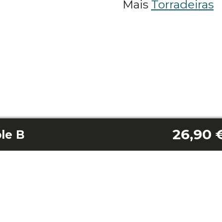
Mais
Torradeiras
26,90 
le B