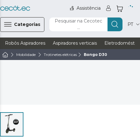
Assistência
Pesquisar na Cecotec
Categorias
PT
...
Robôs Aspiradores
Aspiradores verticais
Eletrodoméstic
Mobilidade
Trotinetes elétricas
Bongo D30