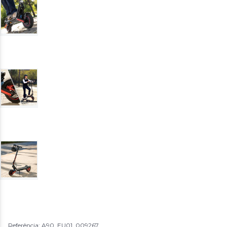
Referência: A90_EU01_009267