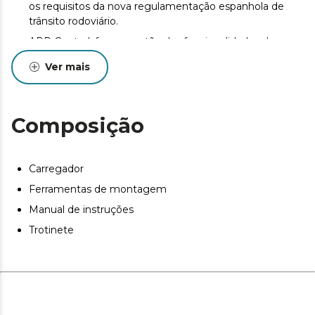
os requisitos da nova regulamentação espanhola de
trânsito rodoviário.
APP Control: faça a gestão das funcionalidades da sua
trotinete a partir do seu smartphone com 2 anos de
Ver mais
utilização gratuita da aplicação.
Suspensão dupla: Absorve perfeitamente as
irregularidades do terreno para se deslocar na cidade
Composição
sem preocupações.
Carregador
Ferramentas de montagem
Manual de instruções
Trotinete