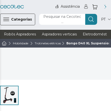
Assistência
Pesquisar na Cecotec
Categorias
PT
...
Robôs Aspiradores
Aspiradores verticais
Eletrodoméstic
Mobilidade
Trotinetes elétricas
Bongo D40 XL Suspension