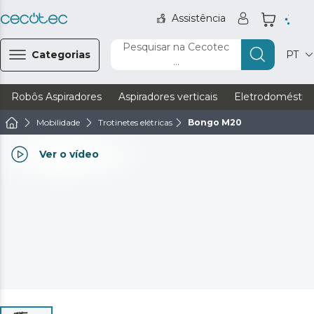
Assistência
Pesquisar na Cecotec
Categorias
PT
...
Robôs Aspiradores
Aspiradores verticais
Eletrodoméstic
Mobilidade
Trotinetes elétricas
Bongo M20
Ver o vídeo