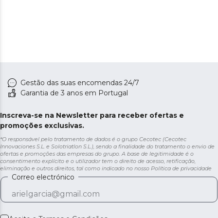
Gestão das suas encomendas 24/7
Garantia de 3 anos em Portugal
Inscreva-se na Newsletter para receber ofertas e
promoções exclusivas.
*O responsável pelo tratamento de dados é o grupo Cecotec (Cecotec
Innovaciones S.L. e Solotriatlon S.L.), sendo a finalidade do tratamento o envio de
ofertas e promoções das empresas do grupo. A base de legitimidade é o
consentimento explícito e o utilizador tem o direito de acesso, retificação,
eliminação e outros direitos, tal como indicado no nosso
Política de privacidade
Correo electrónico