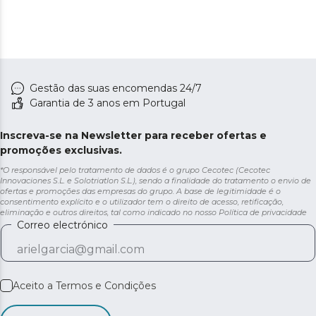
Gestão das suas encomendas 24/7
Garantia de 3 anos em Portugal
Inscreva-se na Newsletter para receber ofertas e
promoções exclusivas.
*O responsável pelo tratamento de dados é o grupo Cecotec (Cecotec
Innovaciones S.L. e Solotriatlon S.L.), sendo a finalidade do tratamento o envio de
ofertas e promoções das empresas do grupo. A base de legitimidade é o
consentimento explícito e o utilizador tem o direito de acesso, retificação,
eliminação e outros direitos, tal como indicado no nosso
Política de privacidade
Correo electrónico
Aceito a
Termos e Condições