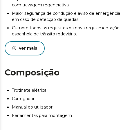
com travagem regenerativa.
Maior segurança de condução e aviso de emergência
em caso de detecção de quedas.
Cumpre todos os requisitos da nova regulamentação
espanhola de trânsito rodoviário.
APP para smartphone; graças à conectividade por
Ver mais
Bluetooth, pode emparelhar a trotinete com o
telemóvel, desde o qual pode ver diferentes
informações e definições.
Composição
Trotinete elétrica
Carregador
Manual do utilizador
Ferramentas para montagem