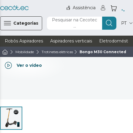
Assistência
Pesquisar na Cecotec
Categorias
PT
...
Robôs Aspiradores
Aspiradores verticais
Eletrodoméstic
Mobilidade
Trotinetes elétricas
Bongo M30 Connected
Ver o vídeo