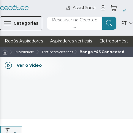
Assistência
Pesquisar na Cecotec
Categorias
PT
...
Robôs Aspiradores
Aspiradores verticais
Eletrodoméstic
Mobilidade
Trotinetes elétricas
Bongo Y45 Connected
Ver o vídeo