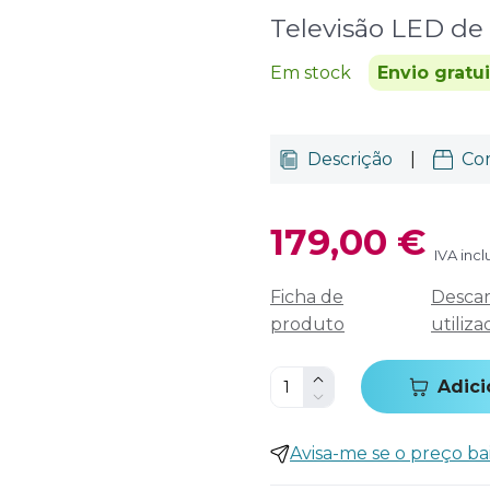
Televisão LED de 
Em stock
Envio gratu
Descrição
|
Co
179,00 €
IVA incl
Ficha de
Descar
produto
utiliza
Adici
Avisa-me se o preço ba