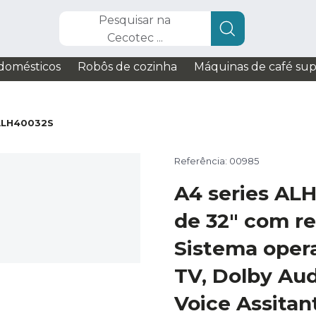
Pesquisar na
Cecotec ...
domésticos
Robôs de cozinha
Máquinas de café su
 ALH40032S
Referência: 00985
A4 series AL
de 32" com re
Sistema oper
TV, Dolby Aud
Voice Assitan