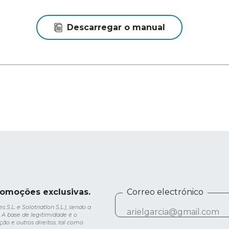
Descarregar o manual
romoções exclusivas.
Correo electrónico
.L. e Solotriatlon S.L.), sendo a
 A base de legitimidade é o
ção e outros direitos, tal como