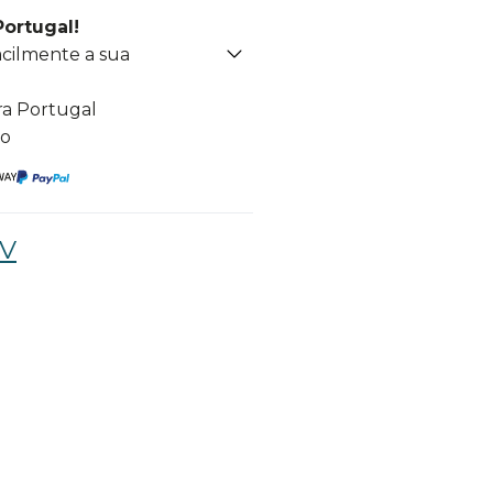
Portugal!
acilmente a sua
ra Portugal
to
TV