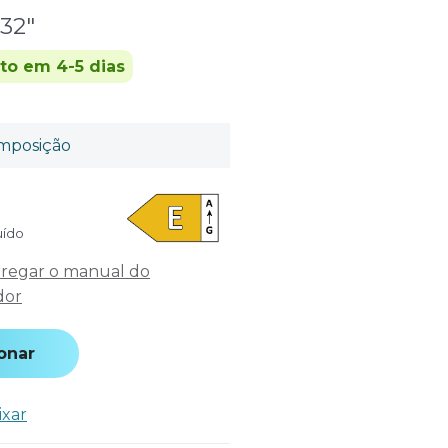
32"
ito em 4-5 dias
mposição
uído
regar o manual do
dor
onar
ixar