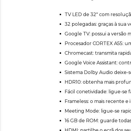
TV LED de 32" com resolução
32 polegadas: graças à sua v
Google TV: possui a versão m
Procesador CORTEX A55: um p
Chromecast: transmita rapid
Google Voice Assistant: cont
Sistema Dolby Audio deixe-s
HDR10: obtenha mais profund
Fácil conetividade: ligue-se
Frameless: o mais recente e
Meeting Mode: ligue-se rapi
16 GB de ROM: guarde todas 
HDMI: partilhe o ecrã dos seu