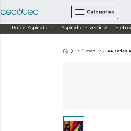
Categorias
Robôs Aspiradores
Aspiradores verticais
Eletro
TV / Smart TV
A4 series