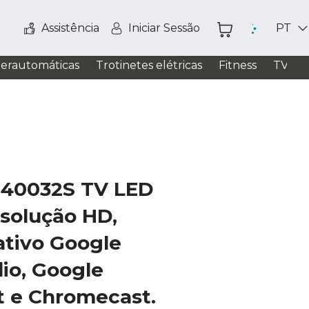
Assistência
Iniciar Sessão
PT
perautomáticas
Trotinetes elétricas
Fitness
TV / S
H40032S TV LED
solução HD,
ativo Google
io, Google
t e Chromecast.