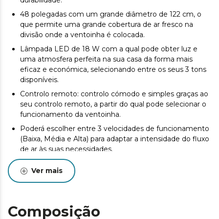
durabilidade.
48 polegadas com um grande diâmetro de 122 cm, o
que permite uma grande cobertura de ar fresco na
divisão onde a ventoinha é colocada.
Lâmpada LED de 18 W com a qual pode obter luz e
uma atmosfera perfeita na sua casa da forma mais
eficaz e económica, selecionando entre os seus 3 tons
disponíveis.
Controlo remoto: controlo cómodo e simples graças ao
seu controlo remoto, a partir do qual pode selecionar o
funcionamento da ventoinha.
Poderá escolher entre 3 velocidades de funcionamento
(Baixa, Média e Alta) para adaptar a intensidade do fluxo
de ar às suas necessidades.
Temporizador programável até 8 horas, que permite
Ver mais
selecionar o tempo de funcionamento desejado, após o
qual a ventoinha desligará.
3 pás: sistema formado por 3 pás totalmente
Composição
inovadoras, aerodinâmicas e de grande diâmetro,
desenhadas para maximizar o fluxo de ar e garantir um