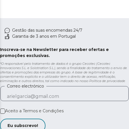
Gestão das suas encomendas 24/7
Garantia de 3 anos em Portugal
Inscreva-se na Newsletter para receber ofertas e
promoções exclusivas.
*O responsável pelo tratamento de dados é o grupo Cecotec (Cecotec
Innovaciones S.L. e Solotriatlon S.L.), sendo a finalidade do tratamento o envio de
ofertas e promoções das empresas do grupo. A base de legitimidade é o
consentimento explícito e o utilizador tem o direito de acesso, retificação,
eliminação e outros direitos, tal como indicado no nosso
Política de privacidade
Correo electrónico
Aceito a
Termos e Condições
Eu subscrevo!