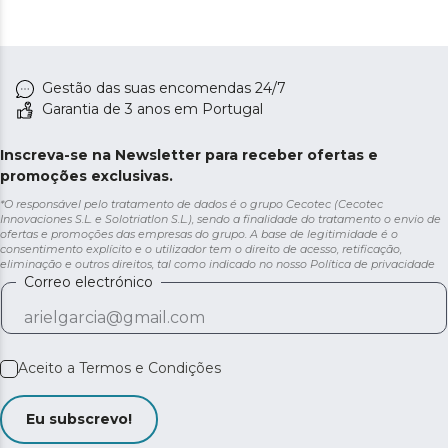
Gestão das suas encomendas 24/7
Garantia de 3 anos em Portugal
Inscreva-se na Newsletter para receber ofertas e
promoções exclusivas.
*O responsável pelo tratamento de dados é o grupo Cecotec (Cecotec
Innovaciones S.L. e Solotriatlon S.L.), sendo a finalidade do tratamento o envio de
ofertas e promoções das empresas do grupo. A base de legitimidade é o
consentimento explícito e o utilizador tem o direito de acesso, retificação,
eliminação e outros direitos, tal como indicado no nosso
Política de privacidade
Correo electrónico
Aceito a
Termos e Condições
Eu subscrevo!