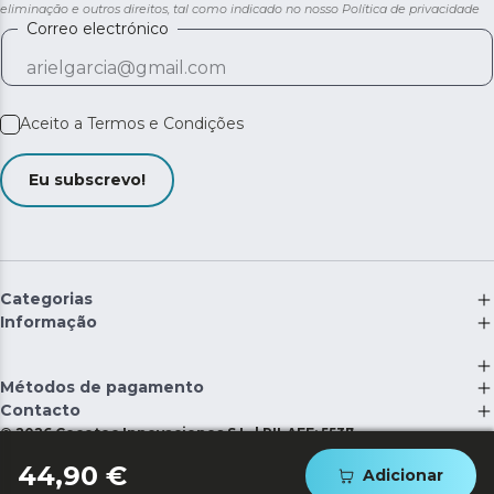
eliminação e outros direitos, tal como indicado no nosso
Política de privacidade
Correo electrónico
Aceito a
Termos e Condições
Eu subscrevo!
Categorias
Informação
Métodos de pagamento
Contacto
©
2026
Cecotec Innovaciones S.L. | RII-AEE: 5537
44,90 €
Adicionar