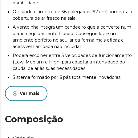
durabilidade.
O grande diâmetro de 36 polegadas (92 cm) aumenta a
cobertura de ar fresco na sala.
A ventoinha integra um candeeiro que a converte num
prático equipamento híbrido. Consegue luz e um
ambiente perfeito no seu lar da forma mais eficaz e
acessível (lâmpada não incluída).
Poderá escolher entre 3 velocidades de funcionamento
(Low, Medium e High) para adaptar a intensidade do
caudal de ar às suas necessidades.
Sistema formado por 6 pás totalmente inovadoras,
aerodinâmicas e de grande diâmetro, desenhadas para
maximizar o fluxo de ar e garantir um caudal constante
Ver mais
de ar fresco.
Design cuidado com linhas elegantes que se adapta
perfeitamente à decoração do seu lar. Além disso, as
Composição
suas pás são totalmente reversíveis e permitem-lhe
escolher entre as suas duas opções em qualquer altura.
A ventoinha tem um sistema de inversão de rotação do
Ventoinha