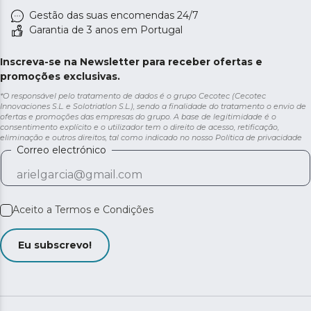
Gestão das suas encomendas 24/7
Garantia de 3 anos em Portugal
Inscreva-se na Newsletter para receber ofertas e
promoções exclusivas.
*O responsável pelo tratamento de dados é o grupo Cecotec (Cecotec
Innovaciones S.L. e Solotriatlon S.L.), sendo a finalidade do tratamento o envio de
ofertas e promoções das empresas do grupo. A base de legitimidade é o
consentimento explícito e o utilizador tem o direito de acesso, retificação,
eliminação e outros direitos, tal como indicado no nosso
Política de privacidade
Correo electrónico
Aceito a
Termos e Condições
Eu subscrevo!