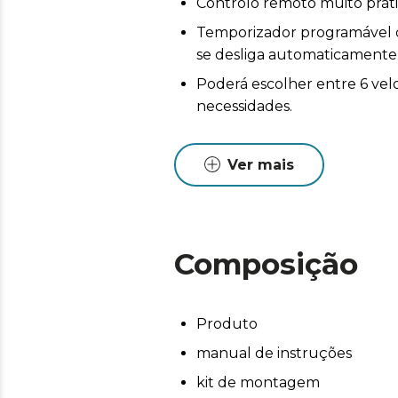
Controlo remoto muito práti
Temporizador programável qu
se desliga automaticamente
Poderá escolher entre 6 vel
necessidades.
A ventoinha tem um sistema 
interruptor é possível para
Ver mais
brisa agradável, ou o modo 
perfeito para complementar 
Design cuidado com linhas e
Composição
Produto
manual de instruções
kit de montagem