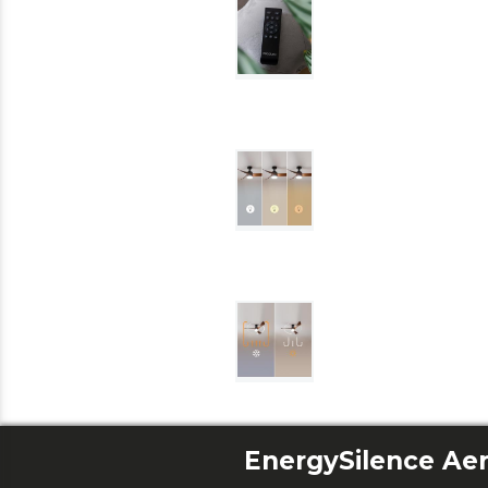
EnergySilence Ae