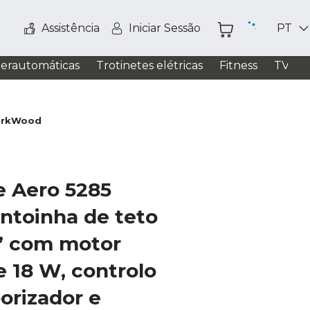
Assistência
Iniciar Sessão
PT
perautomáticas
Trotinetes elétricas
Fitness
TV / S
DarkWood
e Aero 5285
toinha de teto
’’ com motor
e 18 W, controlo
orizador e