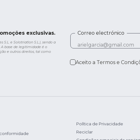
romoções exclusivas.
Correo electrónico
.L. e Solotriatlon S.L.), sendo a
 A base de legitimidade é o
ção e outros direitos, tal como
Aceito a
Termos e Condiç
Política de Privacidade
Reciclar
 conformidade
Condições especiais de serviç