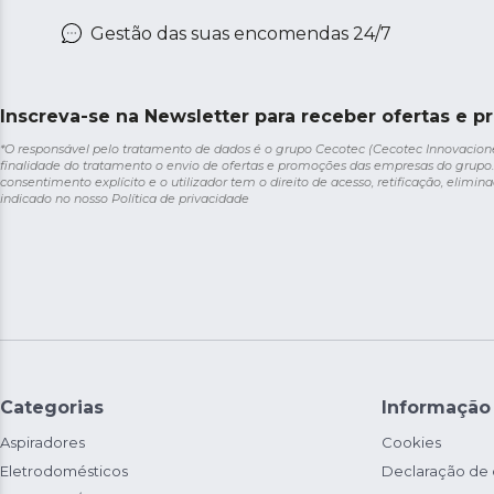
Gestão das suas encomendas 24/7
Inscreva-se na Newsletter para receber ofertas e p
*O responsável pelo tratamento de dados é o grupo Cecotec (Cecotec Innovaciones S
finalidade do tratamento o envio de ofertas e promoções das empresas do grupo.
consentimento explícito e o utilizador tem o direito de acesso, retificação, elimina
indicado no nosso
Política de privacidade
Categorias
Informação
Aspiradores
Cookies
Eletrodomésticos
Declaração de