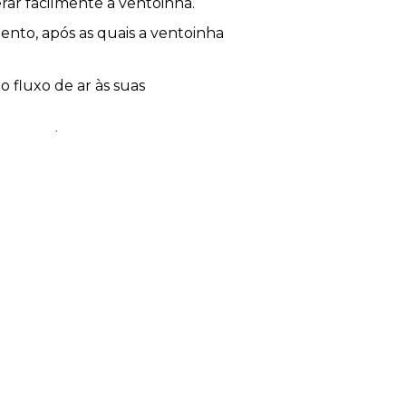
ar facilmente a ventoinha.
ento, após as quais a ventoinha
 fluxo de ar às suas
 verão/inverno. Através do
 o modo de verão que gera uma
quente concentrado no teto,
ontrolo remoto.
u lar.