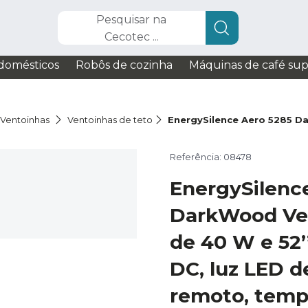
Pesquisar na
Cecotec ...
domésticos
Robôs de cozinha
Máquinas de café su
Ventoinhas
Ventoinhas de teto
EnergySilence Aero 5285 
Referência: 08478
EnergySilenc
DarkWood Ven
de 40 W e 52
DC, luz LED d
remoto, temp