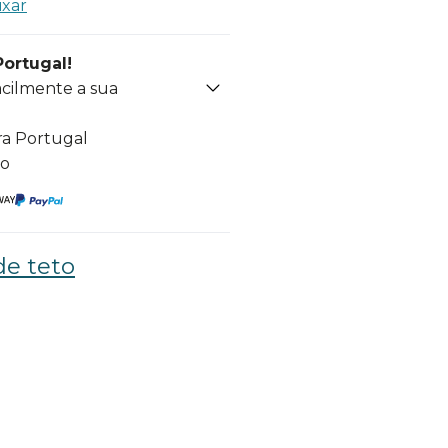
ixar
Portugal!
acilmente a sua
ra Portugal
to
de teto