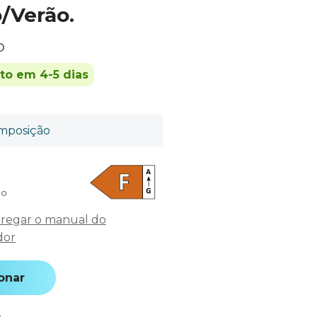
/Verão.
o
ito em 4-5 dias
mposição
do
regar o manual do
dor
onar