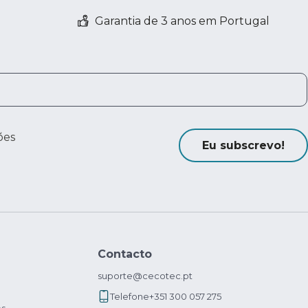
Garantia de 3 anos em Portugal
ões
Eu subscrevo!
Contacto
suporte@cecotec.pt
Telefone
+351 300 057 275
os