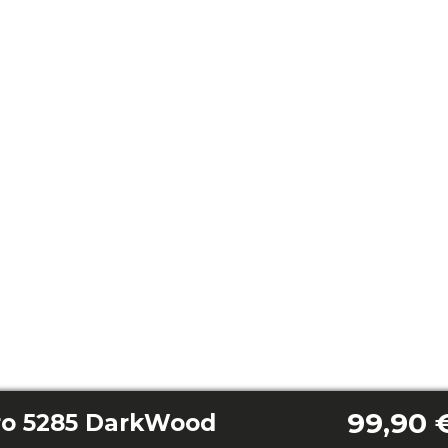
99,90 
ro 5285 DarkWood