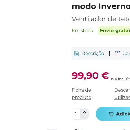
modo Inverno
Ventilador de tet
Em stock
Envio gratu
Descrição
|
Co
99,90 €
IVA incluí
Ficha de
Descar
produto
utiliza
Adici