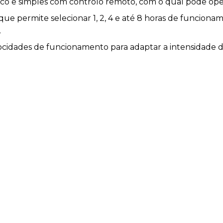
co e simples com controlo remoto, com o qual pode oper
e permite selecionar 1, 2, 4 e até 8 horas de funcionam
.
ocidades de funcionamento para adaptar a intensidade do
de inversão de rotação do motor para executar a função
 selecionar o sentido de rotação das pás. Pode escolher
inverno na direção oposta, que manda para o chão o ar 
o seu sistema de aquecimento. Controle-o a partir do c
legantes que se adapta perfeitamente à decoração do se