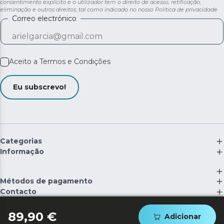
consentimento explícito e o utilizador tem o direito de acesso, retificação,
eliminação e outros direitos, tal como indicado no nosso
Política de privacidade
Correo electrónico
Aceito a
Termos e Condições
Eu subscrevo!
Categorias
Informação
Métodos de pagamento
Contacto
©
2026
Cecotec Innovaciones S.L. | RII-AEE: 5537
89,90 €
Adicionar