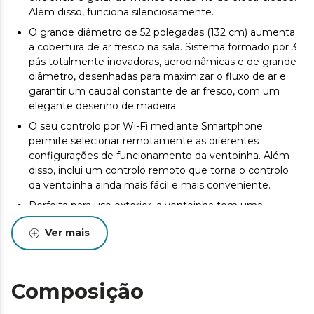
Além disso, funciona silenciosamente.
O grande diâmetro de 52 polegadas (132 cm) aumenta
a cobertura de ar fresco na sala. Sistema formado por 3
pás totalmente inovadoras, aerodinâmicas e de grande
diâmetro, desenhadas para maximizar o fluxo de ar e
garantir um caudal constante de ar fresco, com um
elegante desenho de madeira.
O seu controlo por Wi-Fi mediante Smartphone
permite selecionar remotamente as diferentes
configurações de funcionamento da ventoinha. Além
disso, inclui um controlo remoto que torna o controlo
da ventoinha ainda mais fácil e mais conveniente.
Perfeita para uso exterior, a ventoinha tem uma
certificação IP44 que mostra a sua elevada protecção,
Ver mais
pelo que pode ser utilizada dentro e fora de casa.
O seu temporizador permite selecionar 1, 2, 4 ou 8
horas de funcionamento, depois das quais o dispositivo
será desligado.
Composição
Poderá escolher entre 6 velocidades de funcionamento