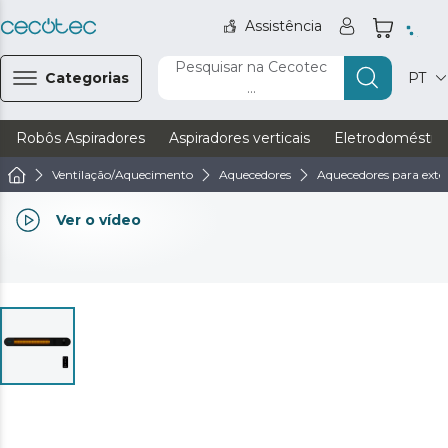
Assistência
Pesquisar na Cecotec
Categorias
PT
...
Robôs Aspiradores
Aspiradores verticais
Eletrodoméstic
Ventilação/Aquecimento
Aquecedores
Aquecedores para exter
Ver o vídeo