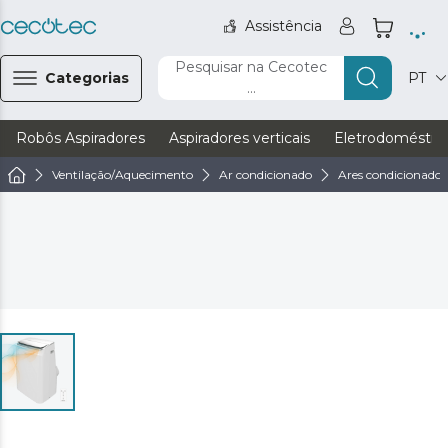
Assistência
Pesquisar na Cecotec
Categorias
PT
...
Robôs Aspiradores
Aspiradores verticais
Eletrodoméstic
Ventilação/Aquecimento
Ar condicionado
Ares condicionados