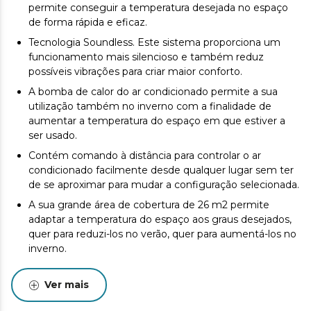
permite conseguir a temperatura desejada no espaço
de forma rápida e eficaz.
Tecnologia Soundless. Este sistema proporciona um
funcionamento mais silencioso e também reduz
possíveis vibrações para criar maior conforto.
A bomba de calor do ar condicionado permite a sua
utilização também no inverno com a finalidade de
aumentar a temperatura do espaço em que estiver a
ser usado.
Contém comando à distância para controlar o ar
condicionado facilmente desde qualquer lugar sem ter
de se aproximar para mudar a configuração selecionada.
A sua grande área de cobertura de 26 m2 permite
adaptar a temperatura do espaço aos graus desejados,
quer para reduzi-los no verão, quer para aumentá-los no
inverno.
O ecrã LED mostra todas as configurações possíveis e
destaca as que estão a ser usadas em cada momento
Ver mais
com a finalidade de oferecer um fácil controlo do ar