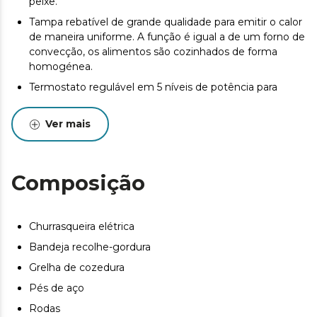
peixe.
Tampa rebatível de grande qualidade para emitir o calor
de maneira uniforme. A função é igual a de um forno de
convecção, os alimentos são cozinhados de forma
homogénea.
Termostato regulável em 5 níveis de potência para
conseguir que a carne fique ao gosto de todos.
Distribuição uniforme do calor em toda a superfície da
Ver mais
grelha.
Grande superfície de cozedura de 43 x 38 cm para
preparar uma grande variedade de alimentos ao
Composição
mesmo tempo.
Desfrute de uma limpeza fácil graças à sua placa
facilmente extraível e apta para a máquina da loiça.
Churrasqueira elétrica
Inclui dois soportes laterais e rodas. Isto torna a sua
Bandeja recolhe-gordura
utilização mais conveniente, pois pode suportar e
armazenar os seus alimentos e acessórios, além de
Grelha de cozedura
facilitar o seu transporte.
Pés de aço
Bandeja para gordura: para um uso mais confortável e
Rodas