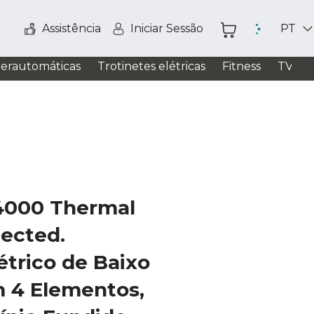
Assistência
Iniciar Sessão
PT
perautomáticas
Trotinetes elétricas
Fitness
TV / S
000 Thermal
ected.
trico de Baixo
 4 Elementos,