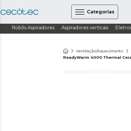
Categorias
Robôs Aspiradores
Aspiradores verticais
Eletro
Ventilação/Aquecimento
ReadyWarm 4000 Thermal Cer
Ver o vídeo