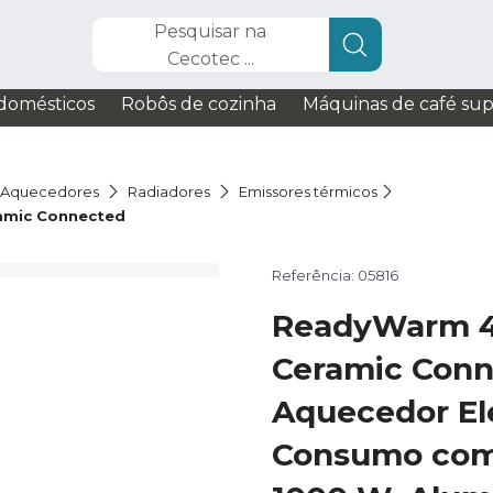
Pesquisar na
Cecotec ...
domésticos
Robôs de cozinha
Máquinas de café su
Aquecedores
Radiadores
Emissores térmicos
amic Connected
Referência: 05816
ReadyWarm 4
Ceramic Conn
Aquecedor Elé
Consumo com