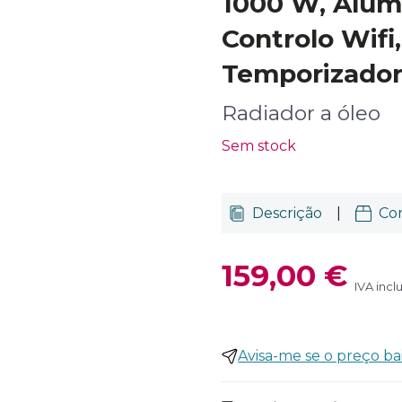
1000 W, Alum
Controlo Wifi
Temporizador,
Radiador a óleo
Sem stock
Descrição
|
Co
159,00 €
IVA incl
Avisa-me se o preço ba