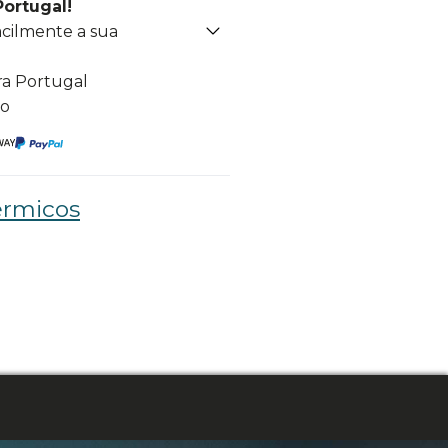
Portugal!
acilmente a sua
ra Portugal
to
érmicos