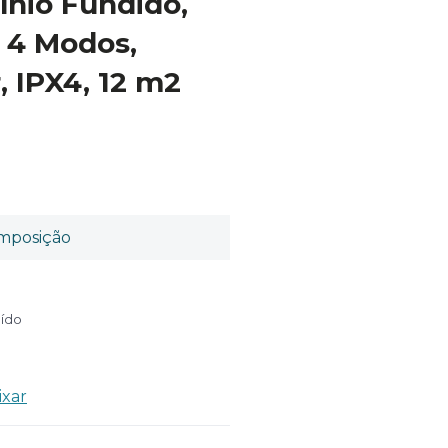
ínio Fundido,
, 4 Modos,
 IPX4, 12 m2
mposição
uído
ixar