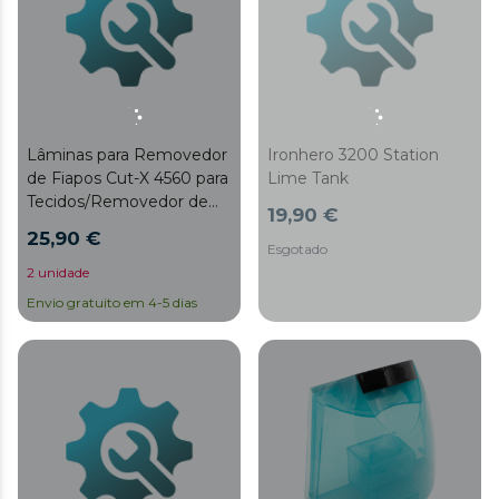
Lâminas para Removedor
Ironhero 3200 Station
de Fiapos Cut-X 4560 para
Lime Tank
Tecidos/Removedor de
19,90 €
Fiapos Cut-X 4560 para
25,90 €
Vestuário
Esgotado
2 unidade
Envio gratuito em 4-5 dias