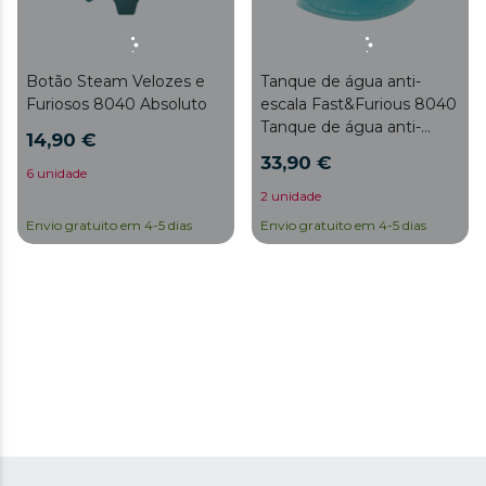
Botão Steam Velozes e
Tanque de água anti-
Furiosos 8040 Absoluto
escala Fast&Furious 8040
Tanque de água anti-
14,90 €
escala absoluto
33,90 €
6 unidade
2 unidade
Envio gratuito em 4-5 dias
Envio gratuito em 4-5 dias