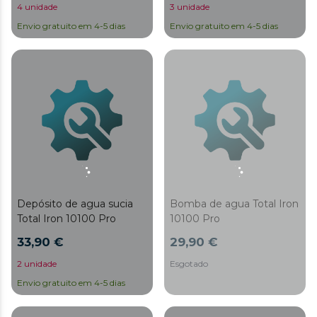
4 unidade
3 unidade
Envio gratuito em 4-5 dias
Envio gratuito em 4-5 dias
Depósito de agua sucia
Bomba de agua Total Iron
Total Iron 10100 Pro
10100 Pro
33,90 €
29,90 €
2 unidade
Esgotado
Envio gratuito em 4-5 dias