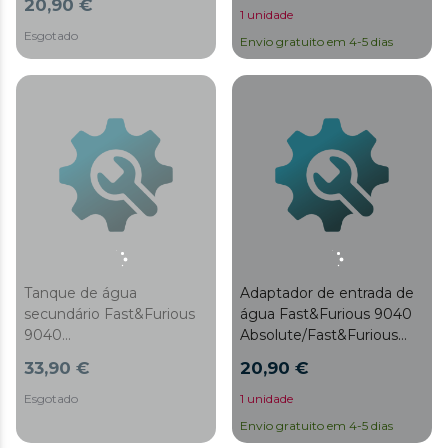
20,90 €
1 unidade
Esgotado
Envio gratuito em 4-5 dias
Tanque de água
Adaptador de entrada de
secundário Fast&Furious
água Fast&Furious 9040
9040
Absolute/Fast&Furious
Absolute/Fast&Furious
9050 X-Treme
33,90 €
20,90 €
9050 X-Treme
Esgotado
1 unidade
Envio gratuito em 4-5 dias