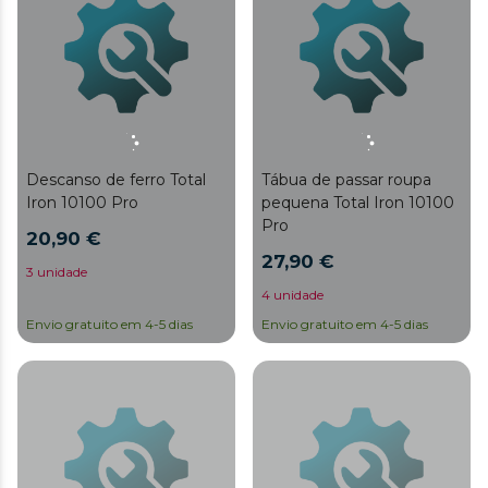
Descanso de ferro Total
Tábua de passar roupa
Iron 10100 Pro
pequena Total Iron 10100
Pro
20,90 €
27,90 €
3 unidade
4 unidade
Envio gratuito em 4-5 dias
Envio gratuito em 4-5 dias