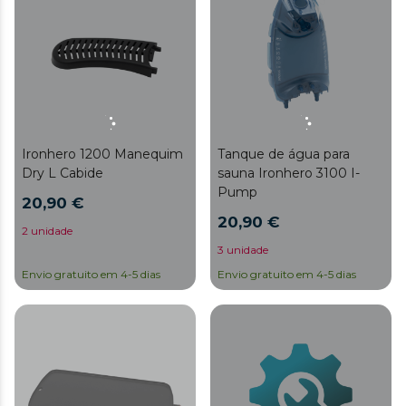
Ironhero 1200 Manequim
Tanque de água para
Dry L Cabide
sauna Ironhero 3100 I-
Pump
20,90 €
20,90 €
2 unidade
3 unidade
Envio gratuito em 4-5 dias
Envio gratuito em 4-5 dias