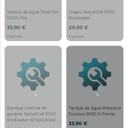
Tanque de água Total Iron
Chapa Tasty&Grill 3000
10100 Pro
Rockwater
33,90 €
20,90 €
Esgotado
Esgotado
Bandeja coletora de
Tanque de água Velozes e
gordura Tasty&Grill 3000
Furiosos 9050 X-Treme
Rockwater Xl/Tasty&Grill
33,90 €
3000 Rockwater XXL