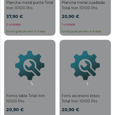
Plancha metal punta Total
Plancha metal cuadrada
Iron 10100 Pro
Total Iron 10100 Pro
37,90 €
20,90 €
2 unidade
1 unidade
Envio gratuito em 4-5 dias
Envio gratuito em 4-5 dias
Forros tabla Total Iron
Forro accesorio brazo
10100 Pro
Total Iron 10100 Pro
20,90 €
20,90 €