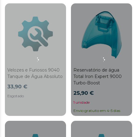
Velozes e Furiosos 9040
Reservatório de água
Tanque de Água Absoluto
Total Iron Expert 9000
Turbo-Boost
33,90 €
25,90 €
Esgotado
1 unidade
Envio gratuito em 4-5 dias