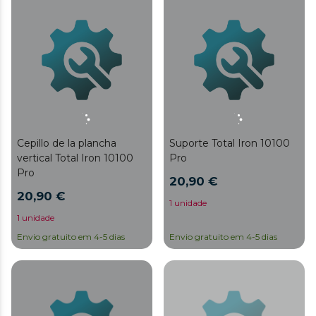
Cepillo de la plancha
Suporte Total Iron 10100
vertical Total Iron 10100
Pro
Pro
20,90 €
20,90 €
1 unidade
1 unidade
Envio gratuito em 4-5 dias
Envio gratuito em 4-5 dias