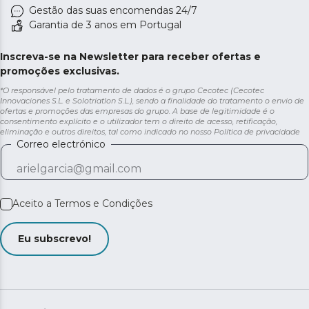
Gestão das suas encomendas 24/7
Garantia de 3 anos em Portugal
Inscreva-se na Newsletter para receber ofertas e
promoções exclusivas.
*O responsável pelo tratamento de dados é o grupo Cecotec (Cecotec
Innovaciones S.L. e Solotriatlon S.L.), sendo a finalidade do tratamento o envio de
ofertas e promoções das empresas do grupo. A base de legitimidade é o
consentimento explícito e o utilizador tem o direito de acesso, retificação,
eliminação e outros direitos, tal como indicado no nosso
Política de privacidade
Correo electrónico
Aceito a
Termos e Condições
Eu subscrevo!