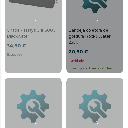
Chapa - Tasty&Grill 3000
Bandeja coletora de
Blackwater
gordura Rock&Water
2500
34,90 €
20,90 €
Esgotado
1 unidade
Envio gratuito em 4-5 dias