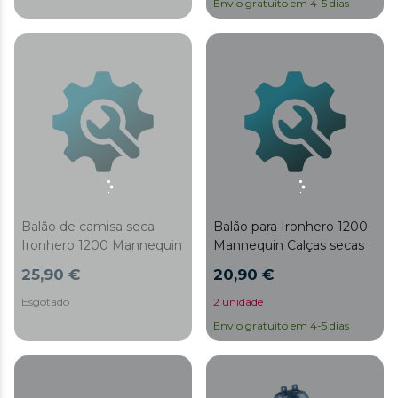
Envio gratuito em 4-5 dias
Balão de camisa seca
Balão para Ironhero 1200
Ironhero 1200 Mannequin
Mannequin Calças secas
25,90 €
20,90 €
Esgotado
2 unidade
Envio gratuito em 4-5 dias