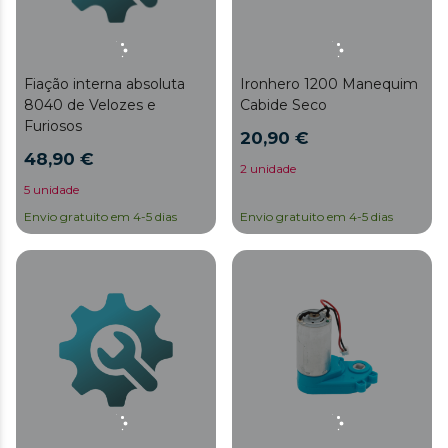
Fiação interna absoluta
Ironhero 1200 Manequim
8040 de Velozes e
Cabide Seco
Furiosos
20,90 €
48,90 €
2 unidade
5 unidade
Envio gratuito em 4-5 dias
Envio gratuito em 4-5 dias