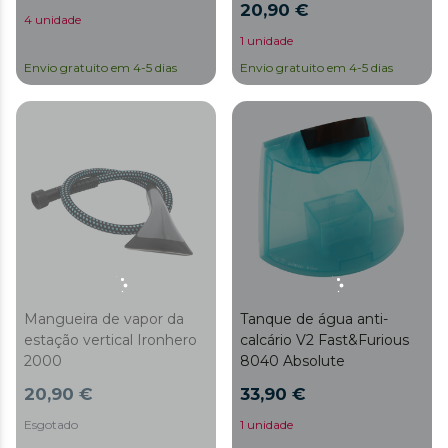
20,90 €
4 unidade
1 unidade
Envio gratuito em 4-5 dias
Envio gratuito em 4-5 dias
Mangueira de vapor da
Tanque de água anti-
estação vertical Ironhero
calcário V2 Fast&Furious
2000
8040 Absolute
20,90 €
33,90 €
Esgotado
1 unidade