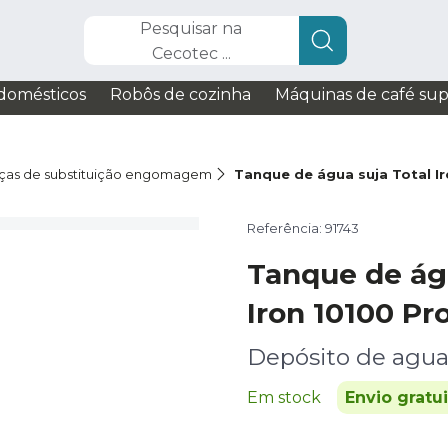
Pesquisar na
Cecotec ...
domésticos
Robôs de cozinha
Máquinas de café su
ças de substituição engomagem
Tanque de água suja Total I
Referência: 91743
Tanque de águ
Iron 10100 Pr
Depósito de agua
Em stock
Envio gratu