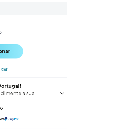
o
onar
ixar
Portugal!
acilmente a sua
to