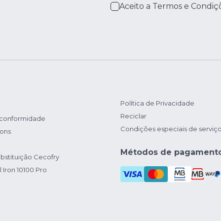
Aceito a
Termos e Condiç
Política de Privacidade
Reciclar
 conformidade
Condições especiais de serviç
ions
Métodos de pagament
bstituição Cecofry
 Iron 10100 Pro