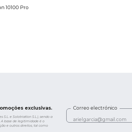
on 10100 Pro
romoções exclusivas.
Correo electrónico
.L. e Solotriatlon S.L.), sendo a
 A base de legitimidade é o
ção e outros direitos, tal como