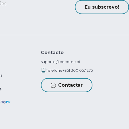
ões
Eu subscrevo!
Contacto
suporte@cecotec.pt
Telefone
+351 300 057 275
os
Contactar
o