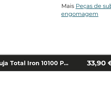
Mais
Peças de sub
engomagem
33,90 
Tanque de água suja Total Iron 10100 Pro