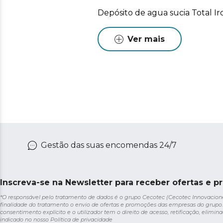
Depósito de agua sucia Total Ir
Ver mais
Gestão das suas encomendas 24/7
Inscreva-se na Newsletter para receber ofertas e p
*O responsável pelo tratamento de dados é o grupo Cecotec (Cecotec Innovaciones S
finalidade do tratamento o envio de ofertas e promoções das empresas do grupo.
consentimento explícito e o utilizador tem o direito de acesso, retificação, elimina
indicado no nosso
Política de privacidade