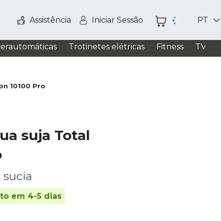
Assistência
Iniciar Sessão
PT
perautomáticas
Trotinetes elétricas
Fitness
TV / S
ron 10100 Pro
a suja Total
o
 sucia
ito em 4-5 dias