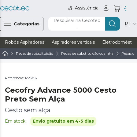
Assistência
Pesquisar na Cecotec
Categorias
PT
...
Robôs Aspiradores
Aspiradores verticais
Eletrodoméstic
Peças de substituição
Peças de substituição cozinha
Peças de 
Referência: R2386
Cecofry Advance 5000 Cesto
Preto Sem Alça
Cesto sem alça
Em stock
Envio gratuito em 4-5 dias