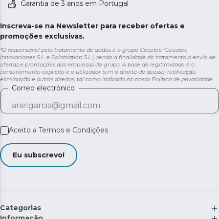
Garantia de 3 anos em Portugal
Inscreva-se na Newsletter para receber ofertas e
promoções exclusivas.
*O responsável pelo tratamento de dados é o grupo Cecotec (Cecotec
Innovaciones S.L. e Solotriatlon S.L.), sendo a finalidade do tratamento o envio de
ofertas e promoções das empresas do grupo. A base de legitimidade é o
consentimento explícito e o utilizador tem o direito de acesso, retificação,
eliminação e outros direitos, tal como indicado no nosso
Política de privacidade
Correo electrónico
Aceito a
Termos e Condições
Eu subscrevo!
Categorias
Informação