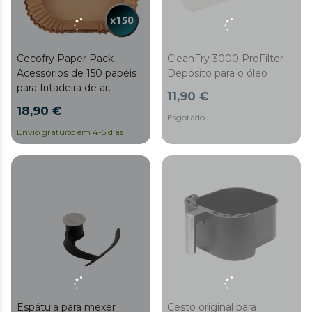
Cecofry Paper Pack
CleanFry 3000 ProFilter
Acessórios de 150 papéis
Depósito para o óleo
para fritadeira de ar.
11,90 €
18,90 €
Esgotado
Envio gratuito em 4-5 dias
Espátula para mexer
Cesto original para