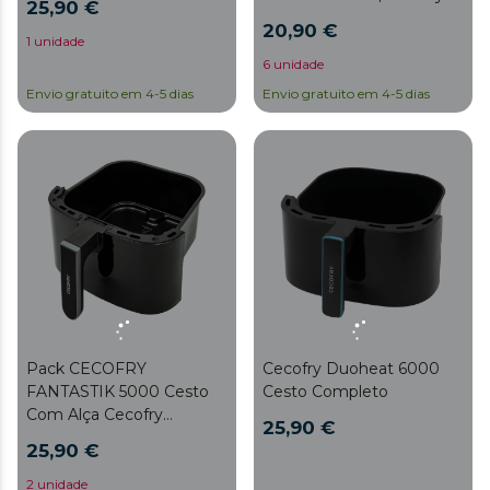
25,90 €
Fantastik Inox
20,90 €
4000/Cecofry Fantastik
1 unidade
Window 4000
6 unidade
Envio gratuito em 4-5 dias
Envio gratuito em 4-5 dias
Pack CECOFRY
Cecofry Duoheat 6000
FANTASTIK 5000 Cesto
Cesto Completo
Com Alça Cecofry
25,90 €
Fantastik 5500/ Cecofry
25,90 €
Fantastik 5500
2 unidade