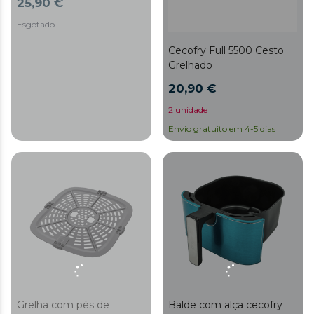
25,90 €
Esgotado
Cecofry Full 5500 Cesto
Grelhado
20,90 €
2 unidade
Envio gratuito em 4-5 dias
Grelha com pés de
Balde com alça cecofry