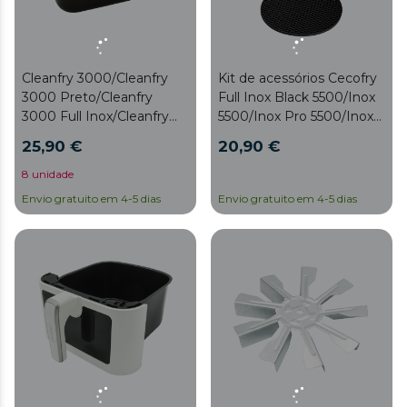
Cleanfry 3000/Cleanfry
Kit de acessórios Cecofry
3000 Preto/Cleanfry
Full Inox Black 5500/Inox
3000 Full Inox/Cleanfry
5500/Inox Pro 5500/Inox
3000 Balde escuro
Black Pro 5500/Inox 5500
25,90 €
20,90 €
Connected/Inox Black
5500 Connected Kit de
8 unidade
acessórios
Envio gratuito em 4-5 dias
Envio gratuito em 4-5 dias