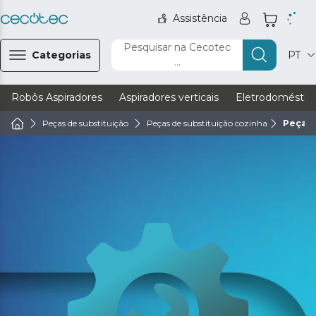
Assistência
Pesquisar na Cecotec
Categorias
PT
...
Robôs Aspiradores
Aspiradores verticais
Eletrodoméstic
Peças de substituição
Peças de substituição cozinha
Peças 