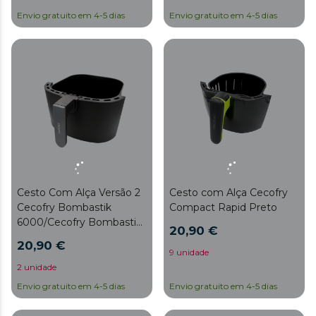
Envio gratuito em 4-5 dias
Envio gratuito em 4-5 dias
Cesto Com Alça Versão 2
Cesto com Alça Cecofry
Cecofry Bombastik
Compact Rapid Preto
6000/Cecofry Bombastik
20,90 €
6000 Full/Cecofry
20,90 €
Bombastik 6000 Full A
9 unidade
2 unidade
Envio gratuito em 4-5 dias
Envio gratuito em 4-5 dias