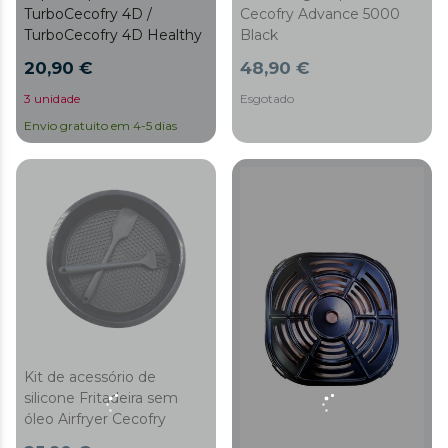
TurboCecofry 4D /
Cecofry Advance 5000
TurboCecofry 4D Healthy
Black
20,90 €
48,90 €
3 unidade
Esgotado
Envio gratuito em 4-5 dias
Kit de acessório de
silicone Fritadeira sem
óleo Airfryer Cecofry