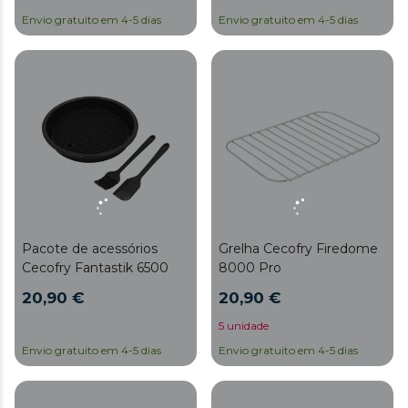
Envio gratuito em 4-5 dias
Envio gratuito em 4-5 dias
Pacote de acessórios
Grelha Cecofry Firedome
Cecofry Fantastik 6500
8000 Pro
20,90 €
20,90 €
5 unidade
Envio gratuito em 4-5 dias
Envio gratuito em 4-5 dias