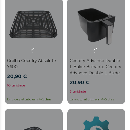
Grelha Cecofry Absolute
Cecofry Advance Double
7600
L Balde Brilhante Cecofry
Advance Double L Balde
20,90 €
Brilhante
20,90 €
10 unidade
3 unidade
Envio gratuito em 4-5 dias
Envio gratuito em 4-5 dias