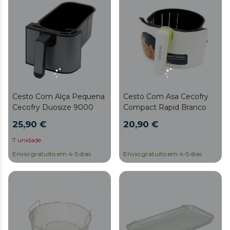
Cesto Com Alça Pequena
Cesto Com Asa Cecofry
Cecofry Duosize 9000
Compact Rapid Branco
25,90 €
20,90 €
7 unidade
Envio gratuito em 4-5 dias
Envio gratuito em 4-5 dias