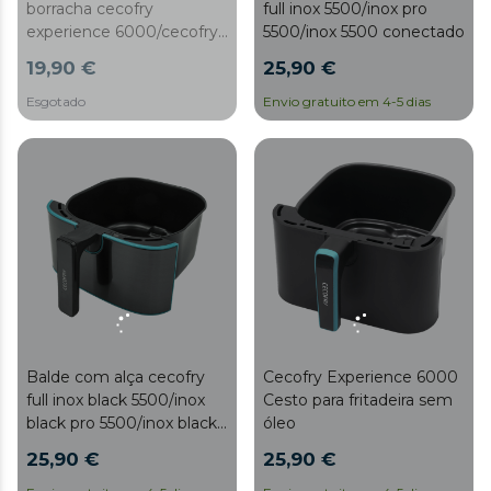
borracha cecofry
full inox 5500/inox pro
experience 6000/cecofry
5500/inox 5500 conectado
experience janela
19,90 €
25,90 €
6000/branco 6000
Esgotado
Envio gratuito em 4-5 dias
Balde com alça cecofry
Cecofry Experience 6000
full inox black 5500/inox
Cesto para fritadeira sem
black pro 5500/inox black
óleo
5500 conectado
25,90 €
25,90 €