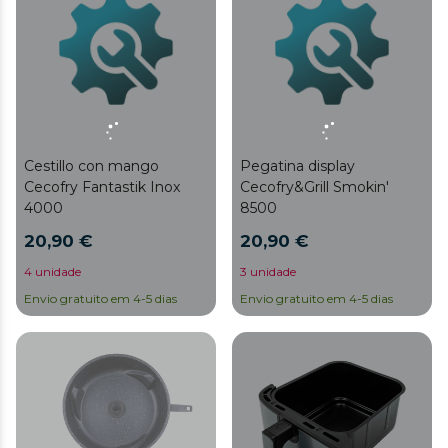
Cestillo con mango
Pegatina display
Cecofry Fantastik Inox
Cecofry&Grill Smokin'
4000
8500
20,90 €
20,90 €
4 unidade
3 unidade
Envio gratuito em 4-5 dias
Envio gratuito em 4-5 dias