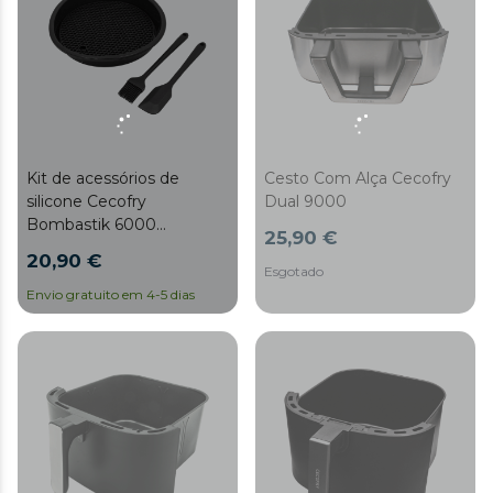
Kit de acessórios de
Cesto Com Alça Cecofry
silicone Cecofry
Dual 9000
Bombastik 6000
25,90 €
Full/Cecofry Bombastik
20,90 €
6000 Full A
Esgotado
Envio gratuito em 4-5 dias