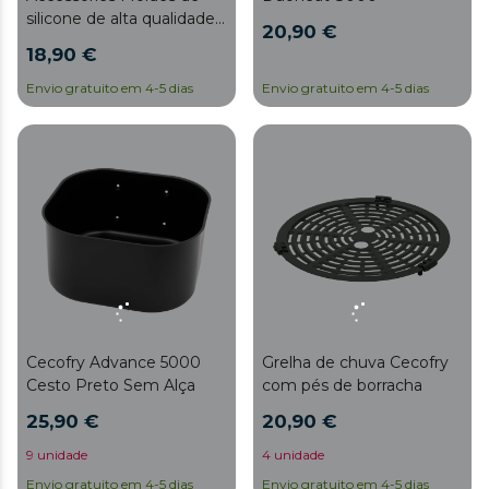
silicone de alta qualidade
20,90 €
e sem BPA para donuts e
18,90 €
muffins, escovas de
silicone e é compatível
Envio gratuito em 4-5 dias
Envio gratuito em 4-5 dias
com fritadeiras de 6 a 8L,
oferecendo uma
superfície antiaderente
para uma limpeza fácil.
Grelha de chuva Cecofry
Cecofry Advance 5000
com pés de borracha
Cesto Preto Sem Alça
20,90 €
25,90 €
4 unidade
9 unidade
Envio gratuito em 4-5 dias
Envio gratuito em 4-5 dias