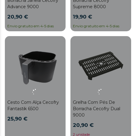
Borracha Janela Cecofry
Borracha Cecofry
Advance 9000
Supreme 8000
20,90 €
19,90 €
Envio gratuito em 4-5 dias
Envio gratuito em 4-5 dias
Cesto Com Alça Cecofry
Grelha Com Pés De
Fantastik 6500
Borracha Cecofry Dual
9000
25,90 €
20,90 €
2 unidade