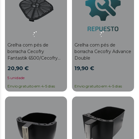
Grelha com pés de
Grelha com pés de
borracha Cecofry
borracha Cecofry Advance
Fantastik 6500/Cecofry
Double
Fantastik Inox
20,90 €
19,90 €
6500/Cecofry Fantastik
Window 6500 Grelha com
5 unidade
pés de borracha Cecofry
Envio gratuito em 4-5 dias
Envio gratuito em 4-5 dias
Fantastik 6500/Cecofry
Fantastik Inox
6500/Cecofry Fantastik
Window 6500