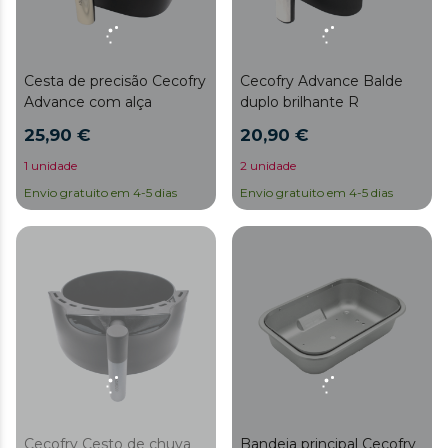
Cesta de precisão Cecofry
Cecofry Advance Balde
Advance com alça
duplo brilhante R
25,90 €
20,90 €
1 unidade
2 unidade
Envio gratuito em 4-5 dias
Envio gratuito em 4-5 dias
Cecofry Cesto de chuva
Bandeja principal Cecofry