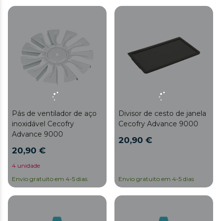
Pás de ventilador de aço
Divisor de cesto de janela
inoxidável Cecofry
Cecofry Advance 9000
Advance 9000
20,90 €
20,90 €
4 unidade
Envio gratuito em 4-5 dias
Envio gratuito em 4-5 dias