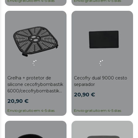
Envio gratuito em 4-5 dias
Envio gratuito em 4-5 dias
Grelha + protetor de
Cecofry dual 9000 cesto
silicone cecofrybombastik
separador
6000/cecofrybombastik
20,90 €
6000 completo
20,90 €
Envio gratuito em 4-5 dias
Envio gratuito em 4-5 dias