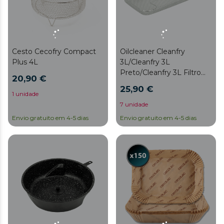
Cesto Cecofry Compact
Oilcleaner Cleanfry
Plus 4L
3L/Cleanfry 3L
Preto/Cleanfry 3L Filtro
20,90 €
Inox completo
25,90 €
1 unidade
7 unidade
Envio gratuito em 4-5 dias
Envio gratuito em 4-5 dias