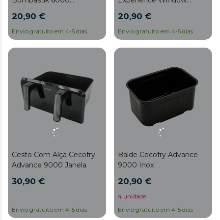
Experience Window
Full/Cecofry Bombastik
6000/Cecofry Experience
20,90 €
20,90 €
6000 Full A
Window Branco
6000/Cecofry Advance
Envio gratuito em 4-5 dias
Envio gratuito em 4-5 dias
9000 Window
Cesto Com Alça Cecofry
Balde Cecofry Advance
Advance 9000 Janela
9000 Inox
30,90 €
20,90 €
4 unidade
Envio gratuito em 4-5 dias
Envio gratuito em 4-5 dias