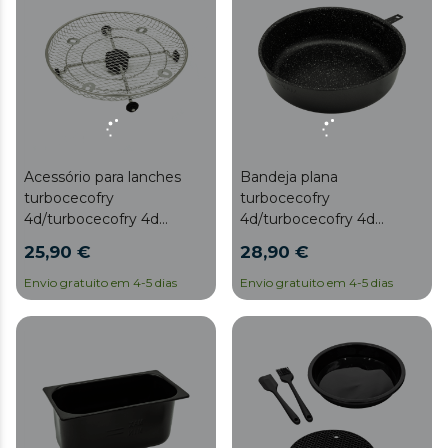
Acessório para lanches
Bandeja plana
turbocecofry
turbocecofry
4d/turbocecofry 4d
4d/turbocecofry 4d
healthy Acessório para
saudável Bandeja plana
25,90 €
28,90 €
lanches - Turbocecofry
Turbocecofry
4D/Turbocecofry 4D
4D/Turbocecofry 4D
Envio gratuito em 4-5 dias
Envio gratuito em 4-5 dias
Healthy
saudável