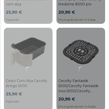
com alça
firedome 8000 pro
25,90 €
20,90 €
Esgotado
Envio gratuito em 4-5 dias
Cesto Com Alça Cecofry
Cecofry Fantastik
Antigo 5000
5000/Cecofry Fantastik
Inox 5000/Cecofry
25,90 €
Fantastik Janela 5000
20,90 €
Esgotado
Envio gratuito em 4-5 dias