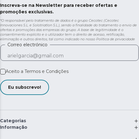
Inscreva-se na Newsletter para receber ofertas e
promoções exclusivas.
*O responsável pelo tratamento de dados é o grupo Cecotec (Cecotec
Innovaciones S.L. e Solotriatlon S.L.), sendo a finalidade do tratamento o envio de
ofertas e promoções das empresas do grupo. A base de legitimidade é o
consentimento explícito e o utilizador tem o direito de acesso, retificação,
eliminação e outros direitos, tal como indicado no nosso
Política de privacidade
Correo electrónico
Aceito a
Termos e Condições
Eu subscrevo!
Categorias
Informação