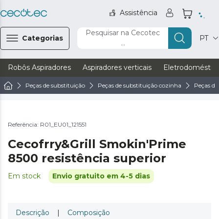
Assistência
Pesquisar na Cecotec
Categorias
PT
...
Robôs Aspiradores
Aspiradores verticais
Eletrodoméstic
Peças de substituição
Peças de substituição cozinha
Peças de 
Referência: R01_EU01_121551
Cecofrry&Grill Smokin'Prime
8500 resistência superior
Em stock
Envio gratuito em 4-5 dias
Descrição
|
Composição